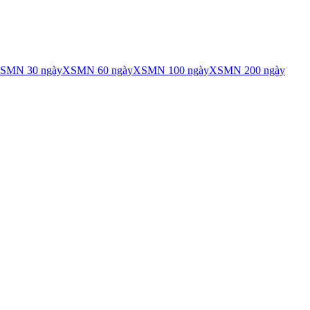
SMN 30 ngày
XSMN 60 ngày
XSMN 100 ngày
XSMN 200 ngày