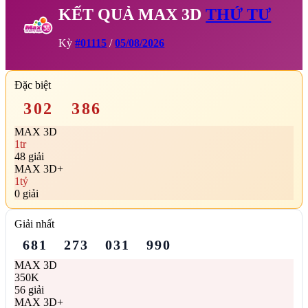
KẾT QUẢ
MAX 3D
THỨ TƯ
Kỳ
#01115
/
05/08/2026
Đặc biệt
302
386
MAX 3D
1tr
48
giải
MAX 3D+
1tỷ
0
giải
Giải nhất
681
273
031
990
MAX 3D
350K
56
giải
MAX 3D+