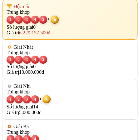
Độc đắc
Trùng khớp
+
1
2
3
4
5
★
Số lượng giải
0
Giá trị
6.229.157.500
đ
Giải Nhất
1
Trùng khớp
1
2
3
4
5
Số lượng giải
0
Giá trị
10.000.000
đ
Giải Nhì
2
Trùng khớp
+
1
2
3
4
★
Số lượng giải
14
Giá trị
5.000.000
đ
Giải Ba
3
Trùng khớp
1
2
3
4