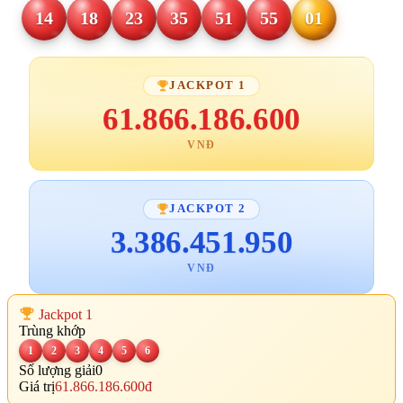
14
18
23
35
51
55
01
JACKPOT 1
61.866.186.600
VNĐ
JACKPOT 2
3.386.451.950
VNĐ
Jackpot 1
Trùng khớp
1
2
3
4
5
6
Số lượng giải
0
Giá trị
61.866.186.600
đ