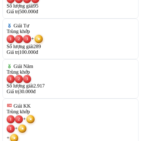
Số lượng giải
95
Giá trị
500.000
đ
Giải Tư
4
Trùng khớp
+
1
2
3
★
Số lượng giải
289
Giá trị
100.000
đ
Giải Năm
5
Trùng khớp
1
2
3
Số lượng giải
2.917
Giá trị
30.000
đ
Giải KK
KK
Trùng khớp
+
1
2
★
+
1
★
+
★