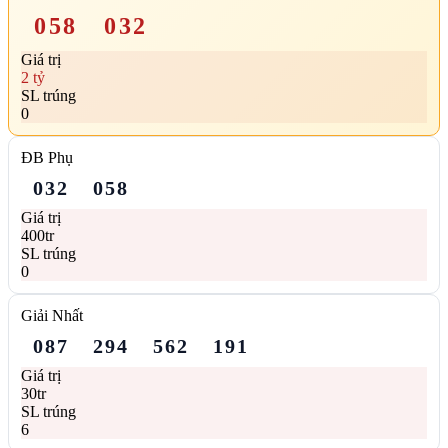
058
032
Giá trị
2 tỷ
SL trúng
0
ĐB Phụ
032
058
Giá trị
400tr
SL trúng
0
Giải Nhất
087
294
562
191
Giá trị
30tr
SL trúng
6