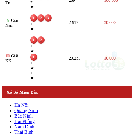
289
100.000
+
Tư
★
1
2
3
Giải
5
2.917
30.000
+
Năm
★
1
2
+
★
Giải
KK
1
20.235
10.000
KK
+
★
+
★
Xổ Số Miền Bắc
Hà Nội
Quảng Ninh
Bắc Ninh
Hải Phòng
Nam Định
Thái Bình