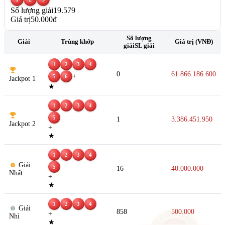
Số lượng giải
19.579
Giá trị
50.000
đ
Số lượng
Giải
Trùng khớp
Giá trị (VNĐ)
giải
SL giải
1
2
3
4
0
61.866.186.600
+
5
6
Jackpot 1
★
1
2
3
4
5
1
3.386.451.950
Jackpot 2
+
★
1
2
3
4
Giải
1
5
16
40.000.000
Nhất
+
★
1
2
3
4
Giải
2
858
500.000
+
Nhì
★