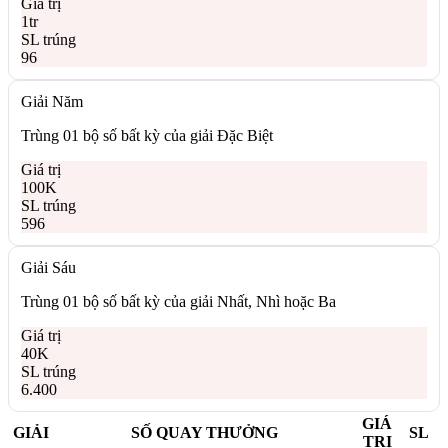
Giá trị
1tr
SL trúng
96
Giải Năm
Trùng 01 bộ số bất kỳ của giải Đặc Biệt
Giá trị
100K
SL trúng
596
Giải Sáu
Trùng 01 bộ số bất kỳ của giải Nhất, Nhì hoặc Ba
Giá trị
40K
SL trúng
6.400
GIÁ
GIẢI
SỐ QUAY THƯỞNG
SL
TRỊ