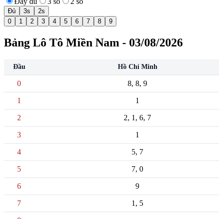
Đầy đủ
3 số
2 số
Đủ
3s
2s
0
1
2
3
4
5
6
7
8
9
Bảng Lô Tô
Miền Nam - 03/08/2026
Đầu
Hồ Chí Minh
0
8, 8, 9
1
1
2
2, 1, 6, 7
3
1
4
5, 7
5
7, 0
6
9
7
1, 5