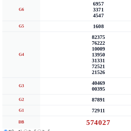
6957
3371
G6
4547
1608
G5
82375
76222
10009
13950
G4
31331
72521
21526
40469
G3
00395
87891
G2
72911
G1
574027
ĐB