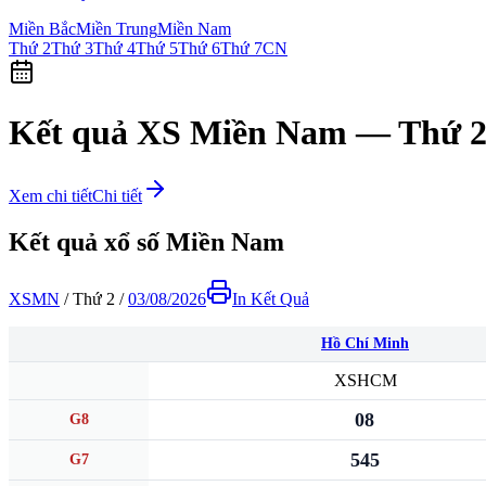
Miền Bắc
Miền Trung
Miền Nam
Thứ 2
Thứ 3
Thứ 4
Thứ 5
Thứ 6
Thứ 7
CN
Kết quả XS
Miền Nam
—
Thứ 
Xem chi tiết
Chi tiết
Kết quả xổ số
Miền Nam
XSMN
/
Thứ 2
/
03/08/2026
In Kết Quả
Hồ Chí Minh
XSHCM
08
G8
545
G7