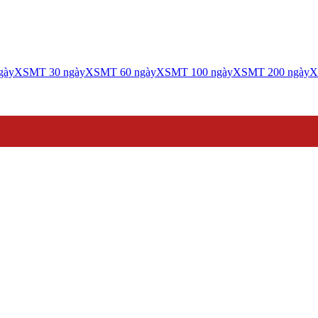
gày
XSMT 30 ngày
XSMT 60 ngày
XSMT 100 ngày
XSMT 200 ngày
X