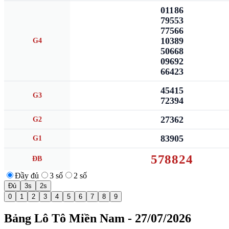
01186
79553
77566
10389
G4
50668
09692
66423
45415
G3
72394
27362
G2
83905
G1
578824
ĐB
Đầy đủ
3 số
2 số
Đủ
3s
2s
0
1
2
3
4
5
6
7
8
9
Bảng Lô Tô
Miền Nam - 27/07/2026