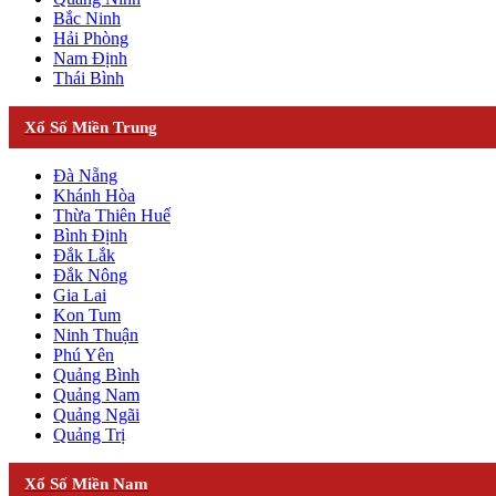
Bắc Ninh
Hải Phòng
Nam Định
Thái Bình
Xổ Số Miền Trung
Đà Nẵng
Khánh Hòa
Thừa Thiên Huế
Bình Định
Đắk Lắk
Đắk Nông
Gia Lai
Kon Tum
Ninh Thuận
Phú Yên
Quảng Bình
Quảng Nam
Quảng Ngãi
Quảng Trị
Xổ Số Miền Nam