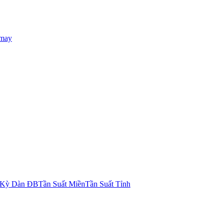
 may
 Kỳ Dàn ĐB
Tần Suất Miền
Tần Suất Tỉnh