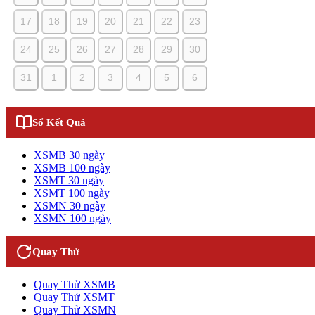
17
18
19
20
21
22
23
24
25
26
27
28
29
30
31
1
2
3
4
5
6
Sổ Kết Quả
XSMB 30 ngày
XSMB 100 ngày
XSMT 30 ngày
XSMT 100 ngày
XSMN 30 ngày
XSMN 100 ngày
Quay Thử
Quay Thử XSMB
Quay Thử XSMT
Quay Thử XSMN