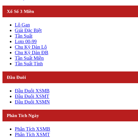
Xổ Số 3 Miền
Lô Gan
Giải Đặc Biệt
Tần Suất
Loto 00-99
Chu Kỳ Dàn Lô
Chu Kỳ Dàn ĐB
Tần Suất Miền
Tần Suất Tỉnh
Đầu Đuôi
Đầu Đuôi XSMB
Đầu Đuôi XSMT
Đầu Đuôi XSMN
Phân Tích Ngày
Phân Tích XSMB
Phân Tích XSMT