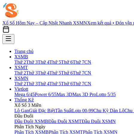
Xổ Số Hôm Nay – Cập Nhật Nhanh XSMN
Xem kết quả • Đón vận
Trang chủ
XSMB
Thứ 2
Thứ 3
Thứ 4
Thứ 5
Thứ 6
Thứ 7
CN
XSMT
Thứ 2
Thứ 3
Thứ 4
Thứ 5
Thứ 6
Thứ 7
CN
XSMN
Thứ 2
Thứ 3
Thứ 4
Thứ 5
Thứ 6
Thứ 7
CN
Vietlott
Mega 6/45
Power 6/55
Max 3D
Max 3D Pro
Lotto 5/35
Thống Kê
Xổ Số 3 Miền
Lô Gan
Giải Đặc Biệt
Tần Suất
Loto 00-99
Chu Kỳ Dàn Lô
Chu
Đầu Đuôi
Đầu Đuôi XSMB
Đầu Đuôi XSMT
Đầu Đuôi XSMN
Phân Tích Ngày
Phân Tích XSMB
Phân Tích XSMT
Phân Tích XSMN