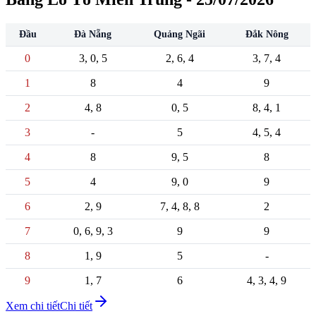
Đầu
Đà Nẵng
Quảng Ngãi
Đắk Nông
0
3, 0, 5
2, 6, 4
3, 7, 4
1
8
4
9
2
4, 8
0, 5
8, 4, 1
3
-
5
4, 5, 4
4
8
9, 5
8
5
4
9, 0
9
6
2, 9
7, 4, 8, 8
2
7
0, 6, 9, 3
9
9
8
1, 9
5
-
9
1, 7
6
4, 3, 4, 9
Xem chi tiết
Chi tiết