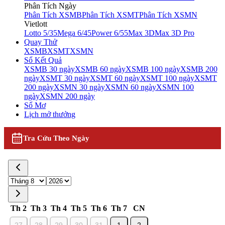
Phân Tích Ngày
Phân Tích XSMB
Phân Tích XSMT
Phân Tích XSMN
Vietlott
Lotto 5/35
Mega 6/45
Power 6/55
Max 3D
Max 3D Pro
Quay Thử
XSMB
XSMT
XSMN
Sổ Kết Quả
XSMB 30 ngày
XSMB 60 ngày
XSMB 100 ngày
XSMB 200
ngày
XSMT 30 ngày
XSMT 60 ngày
XSMT 100 ngày
XSMT
200 ngày
XSMN 30 ngày
XSMN 60 ngày
XSMN 100
ngày
XSMN 200 ngày
Sổ Mơ
Lịch mở thưởng
Tra Cứu Theo Ngày
Th 2
Th 3
Th 4
Th 5
Th 6
Th 7
CN