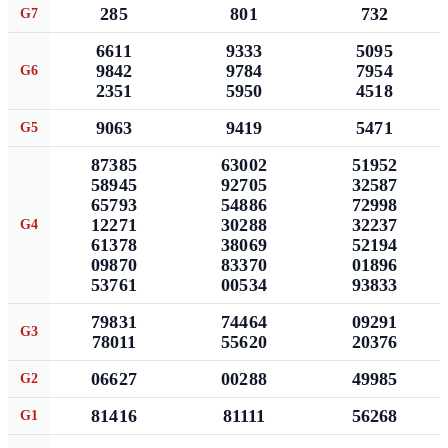
285
801
732
G7
6611
9333
5095
9842
9784
7954
G6
2351
5950
4518
9063
9419
5471
G5
87385
63002
51952
58945
92705
32587
65793
54886
72998
12271
30288
32237
G4
61378
38069
52194
09870
83370
01896
53761
00534
93833
79831
74464
09291
G3
78011
55620
20376
06627
00288
49985
G2
81416
81111
56268
G1