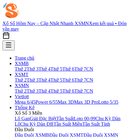
Xổ Số Hôm Nay – Cập Nhật Nhanh XSMN
Xem kết quả • Đón
vận may
Trang chủ
XSMB
Thứ 2
Thứ 3
Thứ 4
Thứ 5
Thứ 6
Thứ 7
CN
XSMT
Thứ 2
Thứ 3
Thứ 4
Thứ 5
Thứ 6
Thứ 7
CN
XSMN
Thứ 2
Thứ 3
Thứ 4
Thứ 5
Thứ 6
Thứ 7
CN
Vietlott
Mega 6/45
Power 6/55
Max 3D
Max 3D Pro
Lotto 5/35
Thống Kê
Xổ Số 3 Miền
Lô Gan
Giải Đặc Biệt
Tần Suất
Loto 00-99
Chu Kỳ Dàn
Lô
Chu Kỳ Dàn ĐB
Tần Suất Miền
Tần Suất Tỉnh
Đầu Đuôi
Đầu Đuôi XSMB
Đầu Đuôi XSMT
Đầu Đuôi XSMN