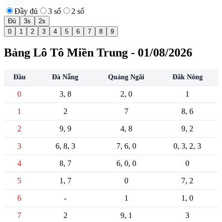
Đầy đủ
3 số
2 số
Đủ
3s
2s
0
1
2
3
4
5
6
7
8
9
Bảng Lô Tô
Miền Trung - 01/08/2026
Đầu
Đà Nẵng
Quảng Ngãi
Đắk Nông
0
3, 8
2, 0
1
1
2
7
8, 6
2
9, 9
4, 8
9, 2
3
6, 8, 3
7, 6, 0
0, 3, 2, 3
4
8, 7
6, 0, 0
0
5
1, 7
0
7, 2
6
-
1
1, 0
7
2
9, 1
3