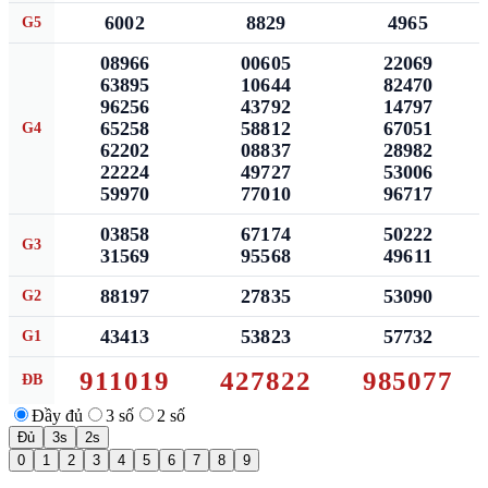
6002
8829
4965
G5
08966
00605
22069
63895
10644
82470
96256
43792
14797
65258
58812
67051
G4
62202
08837
28982
22224
49727
53006
59970
77010
96717
03858
67174
50222
G3
31569
95568
49611
88197
27835
53090
G2
43413
53823
57732
G1
911019
427822
985077
ĐB
Đầy đủ
3 số
2 số
Đủ
3s
2s
0
1
2
3
4
5
6
7
8
9