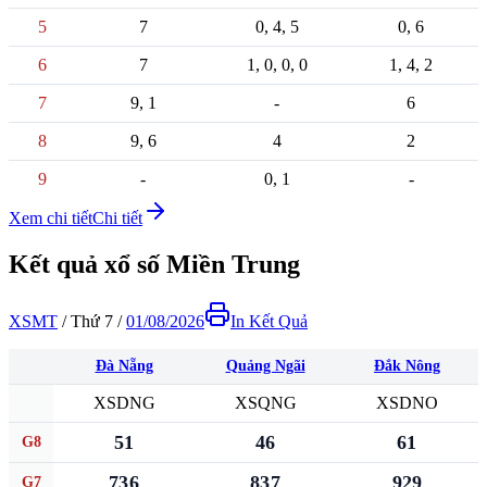
5
7
0, 4, 5
0, 6
6
7
1, 0, 0, 0
1, 4, 2
7
9, 1
-
6
8
9, 6
4
2
9
-
0, 1
-
Xem chi tiết
Chi tiết
Kết quả xổ số
Miền Trung
XSMT
/
Thứ 7
/
01/08/2026
In Kết Quả
Đà Nẵng
Quảng Ngãi
Đắk Nông
XSDNG
XSQNG
XSDNO
51
46
61
G8
736
837
929
G7