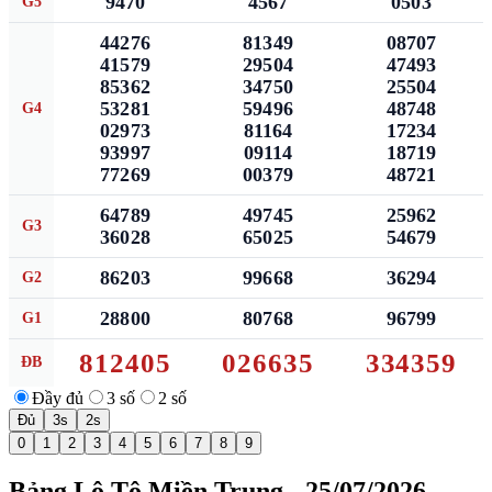
9470
4567
0503
G5
44276
81349
08707
41579
29504
47493
85362
34750
25504
53281
59496
48748
G4
02973
81164
17234
93997
09114
18719
77269
00379
48721
64789
49745
25962
G3
36028
65025
54679
86203
99668
36294
G2
28800
80768
96799
G1
812405
026635
334359
ĐB
Đầy đủ
3 số
2 số
Đủ
3s
2s
0
1
2
3
4
5
6
7
8
9
Bảng Lô Tô
Miền Trung - 25/07/2026