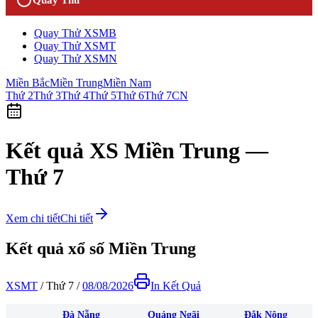
Quay Thử XSMB
Quay Thử XSMT
Quay Thử XSMN
Miền Bắc
Miền Trung
Miền Nam
Thứ 2
Thứ 3
Thứ 4
Thứ 5
Thứ 6
Thứ 7
CN
Kết quả XS
Miền Trung
—
Thứ 7
Xem chi tiết
Chi tiết
Kết quả xổ số
Miền Trung
XSMT
/
Thứ 7
/
08/08/2026
In Kết Quả
Đà Nẵng
Quảng Ngãi
Đắk Nông