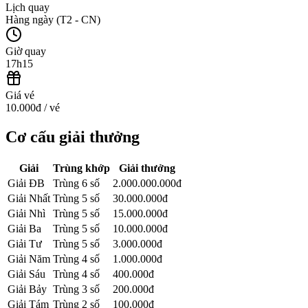
Lịch quay
Hàng ngày (T2 - CN)
Giờ quay
17h15
Giá vé
10.000đ / vé
Cơ cấu giải thưởng
Giải
Trùng khớp
Giải thưởng
Giải ĐB
Trùng 6 số
2.000.000.000đ
Giải Nhất
Trùng 5 số
30.000.000đ
Giải Nhì
Trùng 5 số
15.000.000đ
Giải Ba
Trùng 5 số
10.000.000đ
Giải Tư
Trùng 5 số
3.000.000đ
Giải Năm
Trùng 4 số
1.000.000đ
Giải Sáu
Trùng 4 số
400.000đ
Giải Bảy
Trùng 3 số
200.000đ
Giải Tám
Trùng 2 số
100.000đ