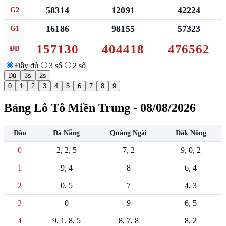
58314
12091
42224
G2
16186
98155
57323
G1
157130
404418
476562
ĐB
Đầy đủ
3 số
2 số
Đủ
3s
2s
0
1
2
3
4
5
6
7
8
9
Bảng Lô Tô
Miền Trung - 08/08/2026
Đầu
Đà Nẵng
Quảng Ngãi
Đắk Nông
0
2, 2, 5
7, 2
9, 0, 2
1
9, 4
8
6, 4
2
0, 5
7
4, 3
3
0
9
6, 5
4
9, 1, 8, 5
8, 7, 8
8, 2