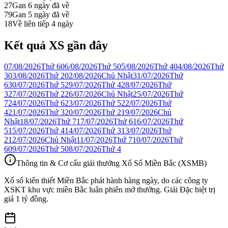
27
Gan 6 ngày đã về
79
Gan 5 ngày đã về
18
Về liên tiếp 4 ngày
Kết quả XS gần đây
07/08/2026
Thứ 6
06/08/2026
Thứ 5
05/08/2026
Thứ 4
04/08/2026
Thứ
3
03/08/2026
Thứ 2
02/08/2026
Chủ Nhật
31/07/2026
Thứ
6
30/07/2026
Thứ 5
29/07/2026
Thứ 4
28/07/2026
Thứ
3
27/07/2026
Thứ 2
26/07/2026
Chủ Nhật
25/07/2026
Thứ
7
24/07/2026
Thứ 6
23/07/2026
Thứ 5
22/07/2026
Thứ
4
21/07/2026
Thứ 3
20/07/2026
Thứ 2
19/07/2026
Chủ
Nhật
18/07/2026
Thứ 7
17/07/2026
Thứ 6
16/07/2026
Thứ
5
15/07/2026
Thứ 4
14/07/2026
Thứ 3
13/07/2026
Thứ
2
12/07/2026
Chủ Nhật
11/07/2026
Thứ 7
10/07/2026
Thứ
6
09/07/2026
Thứ 5
08/07/2026
Thứ 4
Thông tin & Cơ cấu giải thưởng Xổ Số
Miền Bắc
(
XSMB
)
Xổ số kiến thiết Miền Bắc phát hành hàng ngày, do các công ty
XSKT khu vực miền Bắc luân phiên mở thưởng. Giải Đặc biệt trị
giá 1 tỷ đồng.