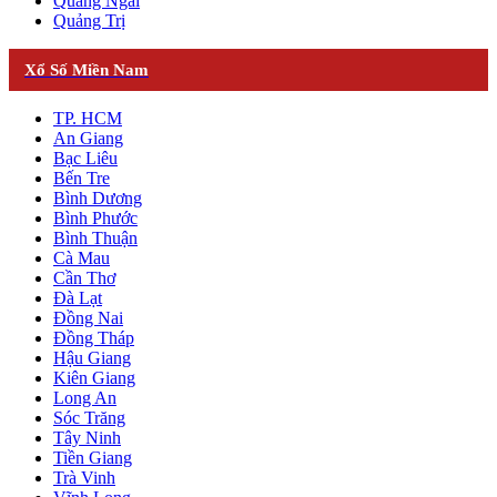
Quảng Ngãi
Quảng Trị
Xổ Số Miền Nam
TP. HCM
An Giang
Bạc Liêu
Bến Tre
Bình Dương
Bình Phước
Bình Thuận
Cà Mau
Cần Thơ
Đà Lạt
Đồng Nai
Đồng Tháp
Hậu Giang
Kiên Giang
Long An
Sóc Trăng
Tây Ninh
Tiền Giang
Trà Vinh