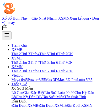
Xổ Số Hôm Nay – Cập Nhật Nhanh XSMN
Xem kết quả • Đón
vận may
Trang chủ
XSMB
Thứ 2
Thứ 3
Thứ 4
Thứ 5
Thứ 6
Thứ 7
CN
XSMT
Thứ 2
Thứ 3
Thứ 4
Thứ 5
Thứ 6
Thứ 7
CN
XSMN
Thứ 2
Thứ 3
Thứ 4
Thứ 5
Thứ 6
Thứ 7
CN
Vietlott
Mega 6/45
Power 6/55
Max 3D
Max 3D Pro
Lotto 5/35
Thống Kê
Xổ Số 3 Miền
Lô Gan
Giải Đặc Biệt
Tần Suất
Loto 00-99
Chu Kỳ Dàn
Lô
Chu Kỳ Dàn ĐB
Tần Suất Miền
Tần Suất Tỉnh
Đầu Đuôi
Đầu Đuôi XSMB
Đầu Đuôi XSMT
Đầu Đuôi XSMN