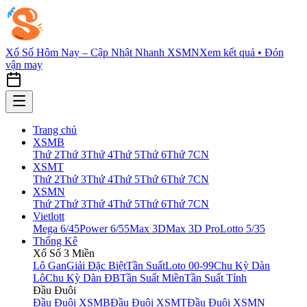
Xổ Số Hôm Nay – Cập Nhật Nhanh XSMN
Xem kết quả • Đón
vận may
Trang chủ
XSMB
Thứ 2
Thứ 3
Thứ 4
Thứ 5
Thứ 6
Thứ 7
CN
XSMT
Thứ 2
Thứ 3
Thứ 4
Thứ 5
Thứ 6
Thứ 7
CN
XSMN
Thứ 2
Thứ 3
Thứ 4
Thứ 5
Thứ 6
Thứ 7
CN
Vietlott
Mega 6/45
Power 6/55
Max 3D
Max 3D Pro
Lotto 5/35
Thống Kê
Xổ Số 3 Miền
Lô Gan
Giải Đặc Biệt
Tần Suất
Loto 00-99
Chu Kỳ Dàn
Lô
Chu Kỳ Dàn ĐB
Tần Suất Miền
Tần Suất Tỉnh
Đầu Đuôi
Đầu Đuôi XSMB
Đầu Đuôi XSMT
Đầu Đuôi XSMN