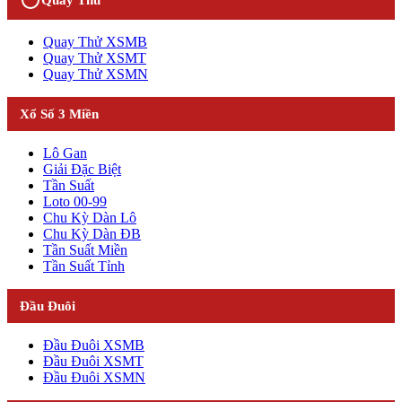
Quay Thử XSMB
Quay Thử XSMT
Quay Thử XSMN
Xổ Số 3 Miền
Lô Gan
Giải Đặc Biệt
Tần Suất
Loto 00-99
Chu Kỳ Dàn Lô
Chu Kỳ Dàn ĐB
Tần Suất Miền
Tần Suất Tỉnh
Đầu Đuôi
Đầu Đuôi XSMB
Đầu Đuôi XSMT
Đầu Đuôi XSMN