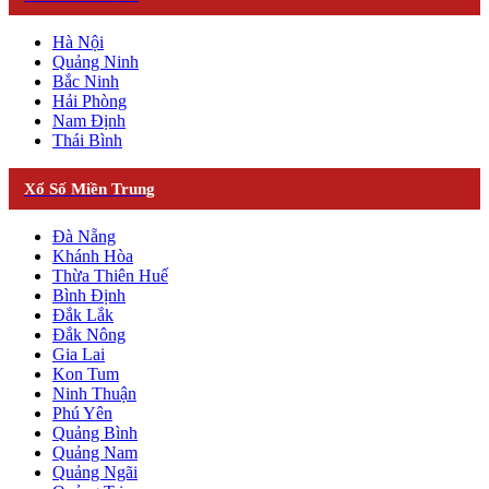
Hà Nội
Quảng Ninh
Bắc Ninh
Hải Phòng
Nam Định
Thái Bình
Xổ Số Miền Trung
Đà Nẵng
Khánh Hòa
Thừa Thiên Huế
Bình Định
Đắk Lắk
Đắk Nông
Gia Lai
Kon Tum
Ninh Thuận
Phú Yên
Quảng Bình
Quảng Nam
Quảng Ngãi