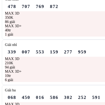
478
707
769
872
MAX 3D
350K
86
giải
MAX 3D+
40tr
1
giải
Giải nhì
339
007
553
159
277
959
MAX 3D
210K
94
giải
MAX 3D+
10tr
6
giải
Giải ba
068
450
016
586
302
252
591
MAX 3D