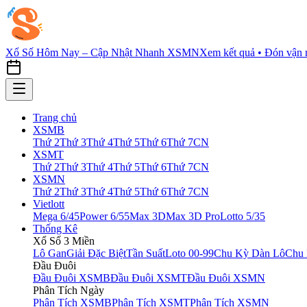
Xổ Số Hôm Nay – Cập Nhật Nhanh XSMN
Xem kết quả • Đón vận
Trang chủ
XSMB
Thứ 2
Thứ 3
Thứ 4
Thứ 5
Thứ 6
Thứ 7
CN
XSMT
Thứ 2
Thứ 3
Thứ 4
Thứ 5
Thứ 6
Thứ 7
CN
XSMN
Thứ 2
Thứ 3
Thứ 4
Thứ 5
Thứ 6
Thứ 7
CN
Vietlott
Mega 6/45
Power 6/55
Max 3D
Max 3D Pro
Lotto 5/35
Thống Kê
Xổ Số 3 Miền
Lô Gan
Giải Đặc Biệt
Tần Suất
Loto 00-99
Chu Kỳ Dàn Lô
Chu
Đầu Đuôi
Đầu Đuôi XSMB
Đầu Đuôi XSMT
Đầu Đuôi XSMN
Phân Tích Ngày
Phân Tích XSMB
Phân Tích XSMT
Phân Tích XSMN