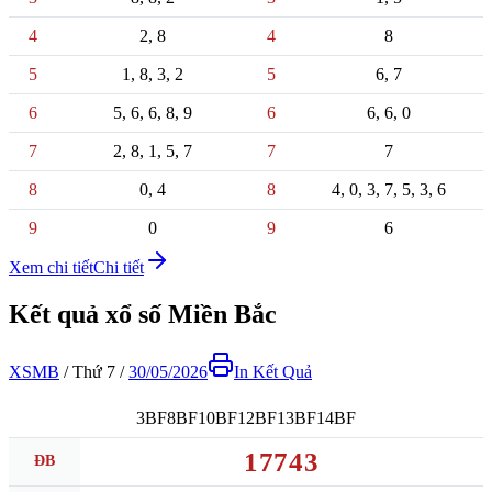
4
2, 8
4
8
5
1, 8, 3, 2
5
6, 7
6
5, 6, 6, 8, 9
6
6, 6, 0
7
2, 8, 1, 5, 7
7
7
8
0, 4
8
4, 0, 3, 7, 5, 3, 6
9
0
9
6
Xem chi tiết
Chi tiết
Kết quả xổ số
Miền Bắc
XSMB
/
Thứ 7
/
30/05/2026
In Kết Quả
3BF
8BF
10BF
12BF
13BF
14BF
17743
ĐB