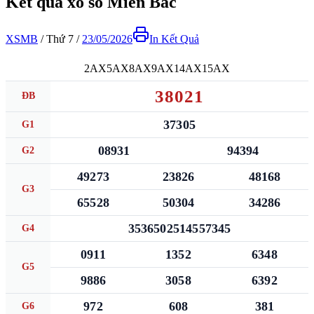
Kết quả xổ số
Miền Bắc
XSMB
/
Thứ 7
/
23/05/2026
In Kết Quả
2AX
5AX
8AX
9AX
14AX
15AX
38021
ĐB
37305
G1
08931
94394
G2
49273
23826
48168
G3
65528
50304
34286
3536
5025
1455
7345
G4
0911
1352
6348
G5
9886
3058
6392
972
608
381
G6