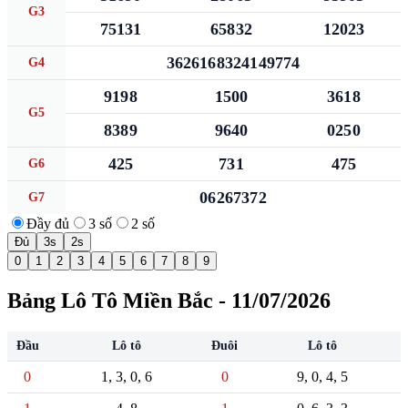
G3
75131
65832
12023
3626
1683
2414
9774
G4
9198
1500
3618
G5
8389
9640
0250
425
731
475
G6
06
26
73
72
G7
Đầy đủ
3 số
2 số
Đủ
3s
2s
0
1
2
3
4
5
6
7
8
9
Bảng Lô Tô
Miền Bắc - 11/07/2026
Đầu
Lô tô
Đuôi
Lô tô
0
1, 3, 0, 6
0
9, 0, 4, 5