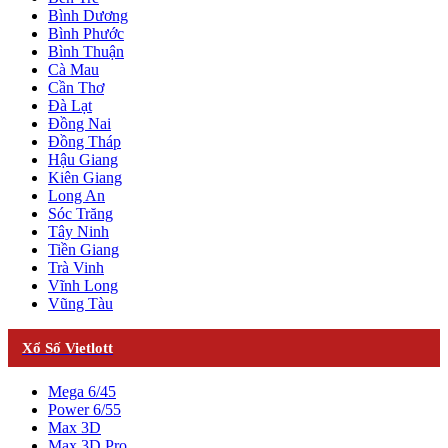
Bình Dương
Bình Phước
Bình Thuận
Cà Mau
Cần Thơ
Đà Lạt
Đồng Nai
Đồng Tháp
Hậu Giang
Kiên Giang
Long An
Sóc Trăng
Tây Ninh
Tiền Giang
Trà Vinh
Vĩnh Long
Vũng Tàu
Xổ Số Vietlott
Mega 6/45
Power 6/55
Max 3D
Max 3D Pro