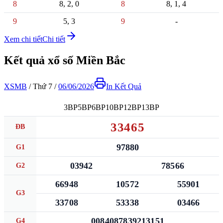
8
8, 2, 0
8
8, 1, 4
9
5, 3
9
-
Xem chi tiết
Chi tiết
Kết quả xổ số
Miền Bắc
XSMB
/
Thứ 7
/
06/06/2026
In Kết Quả
3BP
5BP
6BP
10BP
12BP
13BP
33465
ĐB
97880
G1
03942
78566
G2
66948
10572
55901
G3
33708
53338
03466
0084
0878
3921
3151
G4