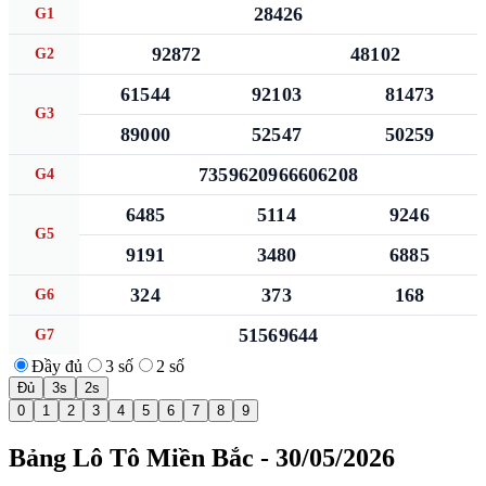
28426
G1
92872
48102
G2
61544
92103
81473
G3
89000
52547
50259
7359
6209
6660
6208
G4
6485
5114
9246
G5
9191
3480
6885
324
373
168
G6
51
56
96
44
G7
Đầy đủ
3 số
2 số
Đủ
3s
2s
0
1
2
3
4
5
6
7
8
9
Bảng Lô Tô
Miền Bắc - 30/05/2026