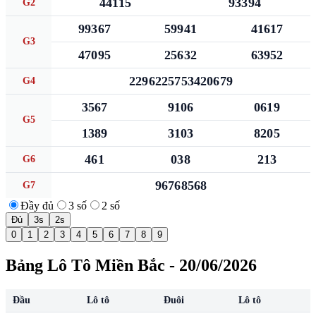
44115
93394
G2
99367
59941
41617
G3
47095
25632
63952
2296
2257
5342
0679
G4
3567
9106
0619
G5
1389
3103
8205
461
038
213
G6
96
76
85
68
G7
Đầy đủ
3 số
2 số
Đủ
3s
2s
0
1
2
3
4
5
6
7
8
9
Bảng Lô Tô
Miền Bắc - 20/06/2026
Đầu
Lô tô
Đuôi
Lô tô