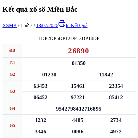
Kết quả xổ số
Miền Bắc
XSMB
/
Thứ 7
/
18/07/2026
In Kết Quả
1DP
2DP
5DP
12DP
13DP
14DP
26890
ĐB
01350
G1
01230
11842
G2
63453
15461
23354
G3
06452
97221
85412
9542
7984
1271
6895
G4
1232
4485
2734
G5
3346
0086
4972