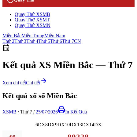
Quay Thử XSMB
Quay Thử XSMT
Quay Thử XSMN
Miền Bắc
Miền Trung
Miền Nam
Thứ 2
Thứ 3
Thứ 4
Thứ 5
Thứ 6
Thứ 7
CN
Kết quả XS
Miền Bắc
—
Thứ 7
Xem chi tiết
Chi tiết
Kết quả xổ số
Miền Bắc
XSMB
/
Thứ 7
/
25/07/2026
In Kết Quả
6DX
8DX
9DX
10DX
13DX
14DX
89228
ĐB