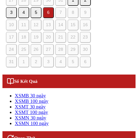
27
28
29
30
31
1
2
3
4
5
6
7
8
9
10
11
12
13
14
15
16
17
18
19
20
21
22
23
24
25
26
27
28
29
30
31
1
2
3
4
5
6
Sổ Kết Quả
XSMB 30 ngày
XSMB 100 ngày
XSMT 30 ngày
XSMT 100 ngày
XSMN 30 ngày
XSMN 100 ngày
Quay Thử