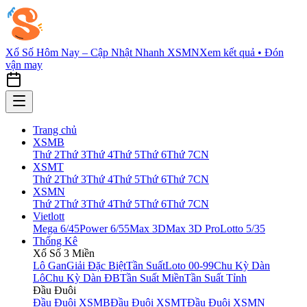
Xổ Số Hôm Nay – Cập Nhật Nhanh XSMN
Xem kết quả • Đón
vận may
Trang chủ
XSMB
Thứ 2
Thứ 3
Thứ 4
Thứ 5
Thứ 6
Thứ 7
CN
XSMT
Thứ 2
Thứ 3
Thứ 4
Thứ 5
Thứ 6
Thứ 7
CN
XSMN
Thứ 2
Thứ 3
Thứ 4
Thứ 5
Thứ 6
Thứ 7
CN
Vietlott
Mega 6/45
Power 6/55
Max 3D
Max 3D Pro
Lotto 5/35
Thống Kê
Xổ Số 3 Miền
Lô Gan
Giải Đặc Biệt
Tần Suất
Loto 00-99
Chu Kỳ Dàn
Lô
Chu Kỳ Dàn ĐB
Tần Suất Miền
Tần Suất Tỉnh
Đầu Đuôi
Đầu Đuôi XSMB
Đầu Đuôi XSMT
Đầu Đuôi XSMN