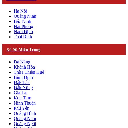
Hà Nội
Quảng Ninh
Bắc Ninh
Hải Phòng
Nam Định
Thái Bình
Xổ Số Miền Trung
Đà Nẵng
Khánh Hòa
Thừa Thiên Huế
Bình Định
Đắk Lắk
Đắk Nông
Gia Lai
Kon Tum
Ninh Thuận
Phú Yên
Quảng Bình
Quảng Nam
Quảng Ngãi