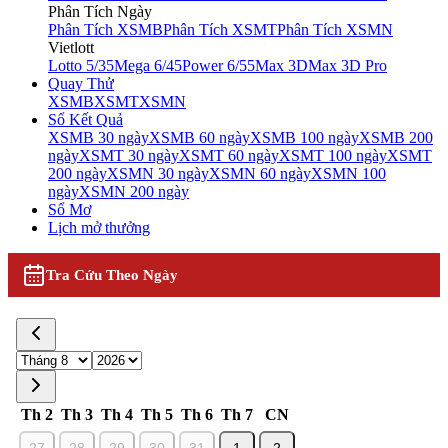
Phân Tích Ngày
Phân Tích XSMB
Phân Tích XSMT
Phân Tích XSMN
Vietlott
Lotto 5/35
Mega 6/45
Power 6/55
Max 3D
Max 3D Pro
Quay Thử
XSMB
XSMT
XSMN
Sổ Kết Quả
XSMB 30 ngày
XSMB 60 ngày
XSMB 100 ngày
XSMB 200
ngày
XSMT 30 ngày
XSMT 60 ngày
XSMT 100 ngày
XSMT
200 ngày
XSMN 30 ngày
XSMN 60 ngày
XSMN 100
ngày
XSMN 200 ngày
Sổ Mơ
Lịch mở thưởng
Tra Cứu Theo Ngày
Th 2
Th 3
Th 4
Th 5
Th 6
Th 7
CN