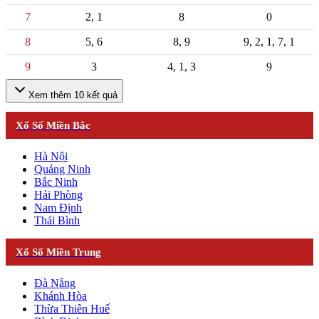
7
2, 1
8
0
8
5, 6
8, 9
9, 2, 1, 7, 1
9
3
4, 1, 3
9
Xem thêm
10
kết quả
Xổ Số Miền Bắc
Hà Nội
Quảng Ninh
Bắc Ninh
Hải Phòng
Nam Định
Thái Bình
Xổ Số Miền Trung
Đà Nẵng
Khánh Hòa
Thừa Thiên Huế