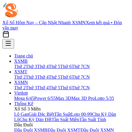
Xổ Số Hôm Nay – Cập Nhật Nhanh XSMN
Xem kết quả • Đón
vận may
Trang chủ
XSMB
Thứ 2
Thứ 3
Thứ 4
Thứ 5
Thứ 6
Thứ 7
CN
XSMT
Thứ 2
Thứ 3
Thứ 4
Thứ 5
Thứ 6
Thứ 7
CN
XSMN
Thứ 2
Thứ 3
Thứ 4
Thứ 5
Thứ 6
Thứ 7
CN
Vietlott
Mega 6/45
Power 6/55
Max 3D
Max 3D Pro
Lotto 5/35
Thống Kê
Xổ Số 3 Miền
Lô Gan
Giải Đặc Biệt
Tần Suất
Loto 00-99
Chu Kỳ Dàn
Lô
Chu Kỳ Dàn ĐB
Tần Suất Miền
Tần Suất Tỉnh
Đầu Đuôi
Đầu Đuôi XSMB
Đầu Đuôi XSMT
Đầu Đuôi XSMN