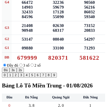
66472
32236
90560
G4
14903
59679
56216
32433
17128
86032
84596
55090
59340
21408
02630
73152
G3
90948
68317
20833
53147
08040
54297
G2
09880
33100
71293
G1
679999
820371
581622
ĐB
Đầy đủ
3 số
2 số
Đủ
3s
2s
0
1
2
3
4
5
6
7
8
9
Bảng Lô Tô
Miền Trung - 01/08/2026
Đầu
Đà Nẵng
Quảng Ngãi
Đắk Nông
0
3, 8
2, 0
1