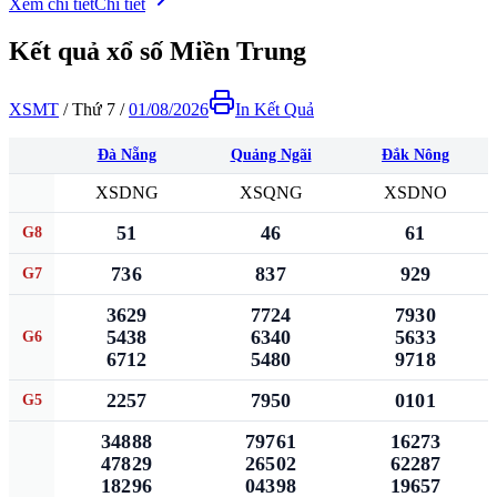
Xem chi tiết
Chi tiết
Kết quả xổ số
Miền Trung
XSMT
/
Thứ 7
/
01/08/2026
In Kết Quả
Đà Nẵng
Quảng Ngãi
Đắk Nông
XSDNG
XSQNG
XSDNO
51
46
61
G8
736
837
929
G7
3629
7724
7930
5438
6340
5633
G6
6712
5480
9718
2257
7950
0101
G5
34888
79761
16273
47829
26502
62287
18296
04398
19657