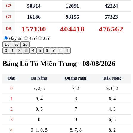
58314
12091
42224
G2
16186
98155
57323
G1
157130
404418
476562
ĐB
Đầy đủ
3 số
2 số
Đủ
3s
2s
0
1
2
3
4
5
6
7
8
9
Bảng Lô Tô
Miền Trung - 08/08/2026
Đầu
Đà Nẵng
Quảng Ngãi
Đắk Nông
0
2, 2, 5
7, 2
9, 0, 2
1
9, 4
8
6, 4
2
0, 5
7
4, 3
3
0
9
6, 5
4
9, 1, 8, 5
8, 7, 8
8, 2