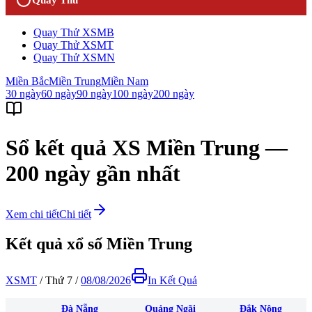
Quay Thử XSMB
Quay Thử XSMT
Quay Thử XSMN
Miền Bắc
Miền Trung
Miền Nam
30
ngày
60
ngày
90
ngày
100
ngày
200
ngày
Sổ kết quả XS
Miền Trung
—
200
ngày gần nhất
Xem chi tiết
Chi tiết
Kết quả xổ số
Miền Trung
XSMT
/
Thứ 7
/
08/08/2026
In Kết Quả
Đà Nẵng
Quảng Ngãi
Đắk Nông