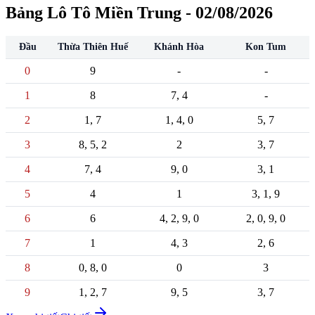
Bảng Lô Tô
Miền Trung - 02/08/2026
Đầu
Thừa Thiên Huế
Khánh Hòa
Kon Tum
0
9
-
-
1
8
7, 4
-
2
1, 7
1, 4, 0
5, 7
3
8, 5, 2
2
3, 7
4
7, 4
9, 0
3, 1
5
4
1
3, 1, 9
6
6
4, 2, 9, 0
2, 0, 9, 0
7
1
4, 3
2, 6
8
0, 8, 0
0
3
9
1, 2, 7
9, 5
3, 7