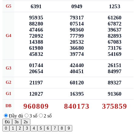
6391
0949
1253
G5
95935
79317
61260
88280
07514
67872
47466
90360
39637
72092
77799
82893
G4
14388
20532
67083
61980
36680
73176
45832
39774
54169
01744
42440
26151
G3
20654
40451
84997
21197
60120
89327
G2
12027
16395
91360
G1
960809
840173
375859
ĐB
Đầy đủ
3 số
2 số
Đủ
3s
2s
0
1
2
3
4
5
6
7
8
9