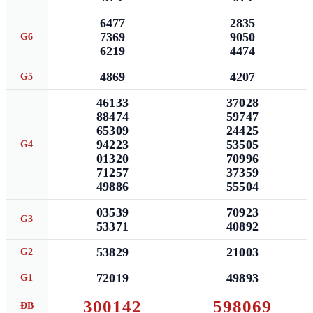
6477
2835
7369
9050
G6
6219
4474
4869
4207
G5
46133
37028
88474
59747
65309
24425
94223
53505
G4
01320
70996
71257
37359
49886
55504
03539
70923
G3
53371
40892
53829
21003
G2
72019
49893
G1
300142
598069
ĐB