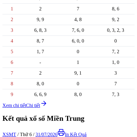
1
2
7
8, 6
2
9, 9
4, 8
9, 2
3
6, 8, 3
7, 6, 0
0, 3, 2, 3
4
8, 7
6, 0, 0
0
5
1, 7
0
7, 2
6
-
1
1, 0
7
2
9, 1
3
8
8, 0
0
7
9
6, 6, 9
8, 0
7, 3
Xem chi tiết
Chi tiết
Kết quả xổ số
Miền Trung
XSMT
/
Thứ 6
/
31/07/2026
In Kết Quả