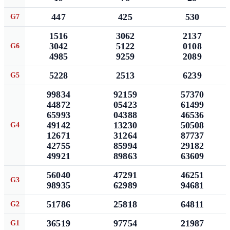
447
425
530
G7
1516
3062
2137
3042
5122
0108
G6
4985
9259
2089
5228
2513
6239
G5
99834
92159
57370
44872
05423
61499
65993
04388
46536
49142
13230
50508
G4
12671
31264
87737
42755
85994
29182
49921
89863
63609
56040
47291
46251
G3
98935
62989
94681
51786
25818
64811
G2
36519
97754
21987
G1