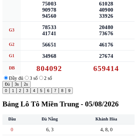
75003
61028
90978
40900
94560
33926
78533
20480
G3
41741
73676
56651
46176
G2
34968
27674
G1
804092
659414
ĐB
Đầy đủ
3 số
2 số
Đủ
3s
2s
0
1
2
3
4
5
6
7
8
9
Bảng Lô Tô
Miền Trung - 05/08/2026
Đầu
Đà Nẵng
Khánh Hòa
0
6, 3
4, 8, 0