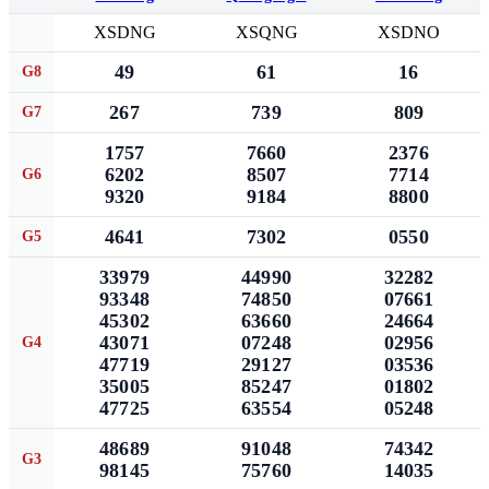
XSDNG
XSQNG
XSDNO
49
61
16
G8
267
739
809
G7
1757
7660
2376
6202
8507
7714
G6
9320
9184
8800
4641
7302
0550
G5
33979
44990
32282
93348
74850
07661
45302
63660
24664
43071
07248
02956
G4
47719
29127
03536
35005
85247
01802
47725
63554
05248
48689
91048
74342
G3
98145
75760
14035