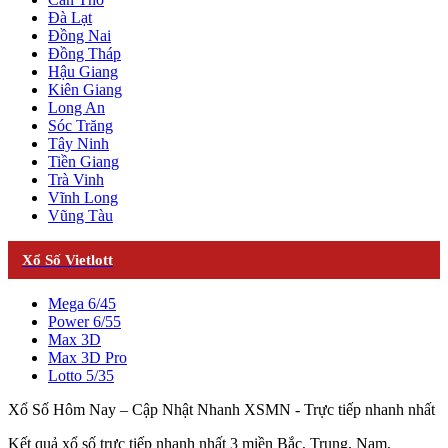
Đà Lạt
Đồng Nai
Đồng Tháp
Hậu Giang
Kiên Giang
Long An
Sóc Trăng
Tây Ninh
Tiền Giang
Trà Vinh
Vĩnh Long
Vũng Tàu
Xổ Số Vietlott
Mega 6/45
Power 6/55
Max 3D
Max 3D Pro
Lotto 5/35
Xổ Số Hôm Nay – Cập Nhật Nhanh XSMN
- Trực tiếp nhanh nhất
Kết quả xổ số trực tiếp nhanh nhất 3 miền Bắc, Trung, Nam,