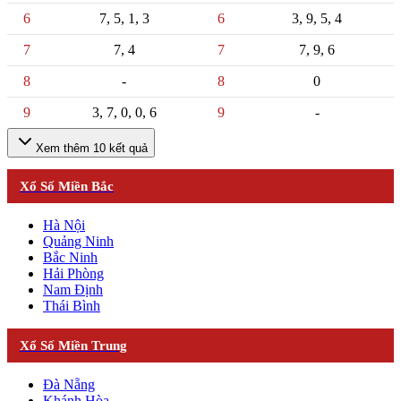
6
7, 5, 1, 3
6
3, 9, 5, 4
7
7, 4
7
7, 9, 6
8
-
8
0
9
3, 7, 0, 0, 6
9
-
Xem thêm
10
kết quả
Xổ Số Miền Bắc
Hà Nội
Quảng Ninh
Bắc Ninh
Hải Phòng
Nam Định
Thái Bình
Xổ Số Miền Trung
Đà Nẵng
Khánh Hòa