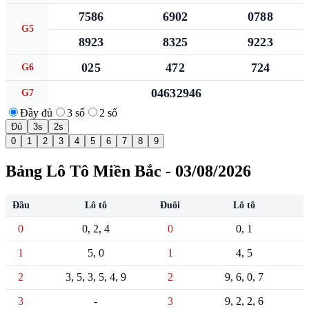
7586
6902
0788
G5
8923
8325
9223
025
472
724
G6
04
63
29
46
G7
Đầy đủ
3 số
2 số
Đủ
3s
2s
0
1
2
3
4
5
6
7
8
9
Bảng Lô Tô
Miền Bắc - 03/08/2026
Đầu
Lô tô
Đuôi
Lô tô
0
0, 2, 4
0
0, 1
1
5, 0
1
4, 5
2
3, 5, 3, 5, 4, 9
2
9, 6, 0, 7
3
-
3
9, 2, 2, 6