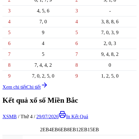
3
4, 5, 6
3
-
4
7, 0
4
3, 8, 8, 6
5
9
5
7, 0, 3, 9
6
4
6
2, 0, 3
7
5
7
9, 4, 8, 2
8
7, 4, 4, 2
8
0
9
7, 0, 2, 5, 0
9
1, 2, 5, 0
Xem chi tiết
Chi tiết
Kết quả xổ số
Miền Bắc
XSMB
/
Thứ 4
/
29/07/2026
In Kết Quả
2EB
4EB
6EB
8EB
12EB
15EB