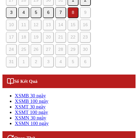
27
28
29
30
31
1
2
3
4
5
6
7
8
9
10
11
12
13
14
15
16
17
18
19
20
21
22
23
24
25
26
27
28
29
30
31
1
2
3
4
5
6
Sổ Kết Quả
XSMB 30 ngày
XSMB 100 ngày
XSMT 30 ngày
XSMT 100 ngày
XSMN 30 ngày
XSMN 100 ngày
Quay Thử