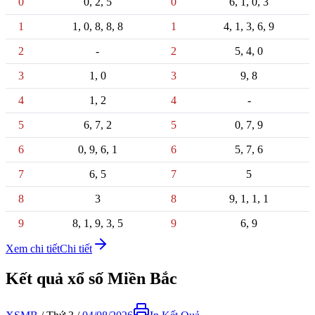
0
0, 2, 5
0
6, 1, 0, 3
1
1, 0, 8, 8, 8
1
4, 1, 3, 6, 9
2
-
2
5, 4, 0
3
1, 0
3
9, 8
4
1, 2
4
-
5
6, 7, 2
5
0, 7, 9
6
0, 9, 6, 1
6
5, 7, 6
7
6, 5
7
5
8
3
8
9, 1, 1, 1
9
8, 1, 9, 3, 5
9
6, 9
Xem chi tiết
Chi tiết
Kết quả xổ số
Miền Bắc