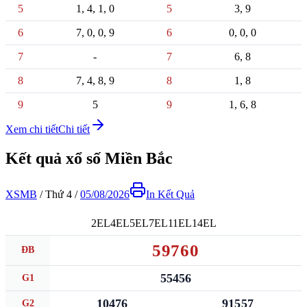
5
1, 4, 1, 0
5
3, 9
6
7, 0, 0, 9
6
0, 0, 0
7
-
7
6, 8
8
7, 4, 8, 9
8
1, 8
9
5
9
1, 6, 8
Xem chi tiết
Chi tiết
Kết quả xổ số
Miền Bắc
XSMB
/
Thứ 4
/
05/08/2026
In Kết Quả
2EL
4EL
5EL
7EL
11EL
14EL
59760
ĐB
55456
G1
10476
91557
G2