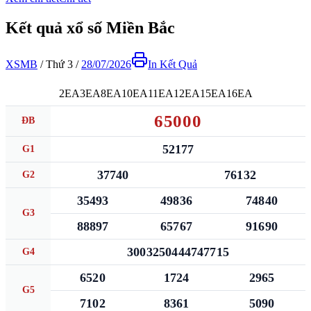
Kết quả xổ số
Miền Bắc
XSMB
/
Thứ 3
/
28/07/2026
In Kết Quả
2EA
3EA
8EA
10EA
11EA
12EA
15EA
16EA
65000
ĐB
52177
G1
37740
76132
G2
35493
49836
74840
G3
88897
65767
91690
3003
2504
4474
7715
G4
6520
1724
2965
G5
7102
8361
5090