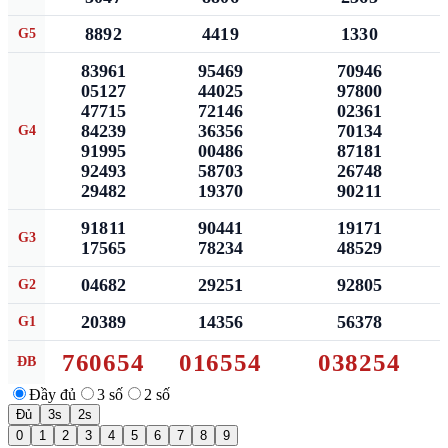
8892
4419
1330
G5
83961
95469
70946
05127
44025
97800
47715
72146
02361
84239
36356
70134
G4
91995
00486
87181
92493
58703
26748
29482
19370
90211
91811
90441
19171
G3
17565
78234
48529
04682
29251
92805
G2
20389
14356
56378
G1
760654
016554
038254
ĐB
Đầy đủ
3 số
2 số
Đủ
3s
2s
0
1
2
3
4
5
6
7
8
9