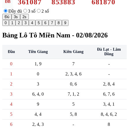
361087
853883
681870
ĐB
Đầy đủ
3 số
2 số
Đủ
3s
2s
0
1
2
3
4
5
6
7
8
9
Bảng Lô Tô
Miền Nam - 02/08/2026
Đà Lạt - Lâm
Đầu
Tiền Giang
Kiên Giang
Đồng
0
1, 9
7
-
1
0
2, 3, 4, 6
-
2
3
0, 6
2, 8, 4
3
6, 4, 0
7, 1, 2
6, 7, 6
4
9
5
3, 4, 1
5
4, 4
5, 8
8, 4, 6, 2
6
2, 4, 3
-
8