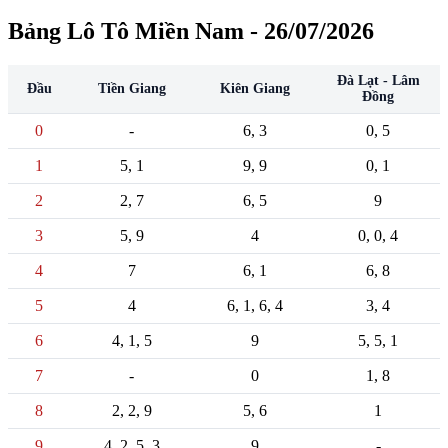
Bảng Lô Tô
Miền Nam - 26/07/2026
Đà Lạt - Lâm
Đầu
Tiền Giang
Kiên Giang
Đồng
0
-
6, 3
0, 5
1
5, 1
9, 9
0, 1
2
2, 7
6, 5
9
3
5, 9
4
0, 0, 4
4
7
6, 1
6, 8
5
4
6, 1, 6, 4
3, 4
6
4, 1, 5
9
5, 5, 1
7
-
0
1, 8
8
2, 2, 9
5, 6
1
9
4, 2, 5, 3
9
-