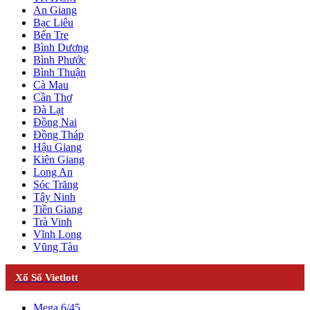
An Giang
Bạc Liêu
Bến Tre
Bình Dương
Bình Phước
Bình Thuận
Cà Mau
Cần Thơ
Đà Lạt
Đồng Nai
Đồng Tháp
Hậu Giang
Kiên Giang
Long An
Sóc Trăng
Tây Ninh
Tiền Giang
Trà Vinh
Vĩnh Long
Vũng Tàu
Xổ Số Vietlott
Mega 6/45