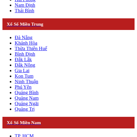
Nam Định
Thái Bình
Xổ Số Miền Trung
Đà Nẵng
Khánh Hòa
Thừa Thiên Huế
Bình Định
Đắk Lắk
Đắk Nông
Gia Lai
Kon Tum
Ninh Thuận
Phú Yên
Quảng Bình
Quảng Nam
Quảng Ngãi
Quảng Trị
Xổ Số Miền Nam
TP. HCM