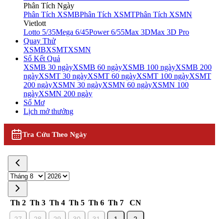
Phân Tích Ngày
Phân Tích XSMB
Phân Tích XSMT
Phân Tích XSMN
Vietlott
Lotto 5/35
Mega 6/45
Power 6/55
Max 3D
Max 3D Pro
Quay Thử
XSMB
XSMT
XSMN
Sổ Kết Quả
XSMB 30 ngày
XSMB 60 ngày
XSMB 100 ngày
XSMB 200
ngày
XSMT 30 ngày
XSMT 60 ngày
XSMT 100 ngày
XSMT
200 ngày
XSMN 30 ngày
XSMN 60 ngày
XSMN 100
ngày
XSMN 200 ngày
Sổ Mơ
Lịch mở thưởng
Tra Cứu Theo Ngày
Th 2
Th 3
Th 4
Th 5
Th 6
Th 7
CN