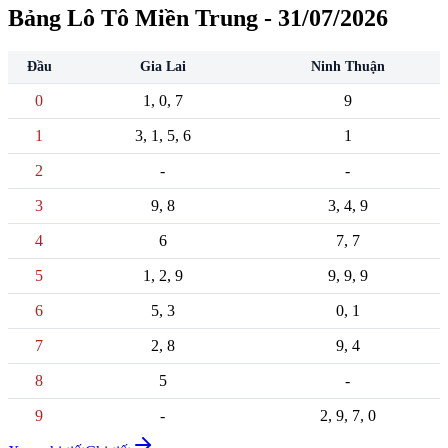
Bảng Lô Tô
Miền Trung - 31/07/2026
Đầu
Gia Lai
Ninh Thuận
0
1, 0, 7
9
1
3, 1, 5, 6
1
2
-
-
3
9, 8
3, 4, 9
4
6
7, 7
5
1, 2, 9
9, 9, 9
6
5, 3
0, 1
7
2, 8
9, 4
8
5
-
9
-
2, 9, 7, 0