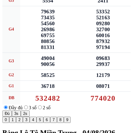
5554
2411
G5
79639
53352
73435
52163
54560
09280
26986
32700
G4
69755
60016
80856
87932
81331
97194
49004
09683
G3
90056
29937
58525
12179
G2
36718
08071
G1
532482
774020
ĐB
Đầy đủ
3 số
2 số
Đủ
3s
2s
0
1
2
3
4
5
6
7
8
9
Bảng Lô Tô
Miền Trung - 04/08/2026