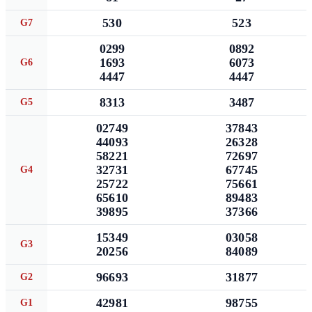
530
523
G7
0299
0892
1693
6073
G6
4447
4447
8313
3487
G5
02749
37843
44093
26328
58221
72697
32731
67745
G4
25722
75661
65610
89483
39895
37366
15349
03058
G3
20256
84089
96693
31877
G2
42981
98755
G1