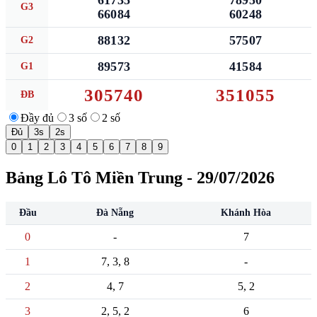
G3
66084
60248
88132
57507
G2
89573
41584
G1
305740
351055
ĐB
Đầy đủ
3 số
2 số
Đủ
3s
2s
0
1
2
3
4
5
6
7
8
9
Bảng Lô Tô
Miền Trung - 29/07/2026
Đầu
Đà Nẵng
Khánh Hòa
0
-
7
1
7, 3, 8
-
2
4, 7
5, 2
3
2, 5, 2
6