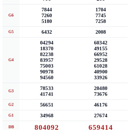
7844
1704
7260
7745
G6
5180
7258
6432
2008
G5
04294
60342
18370
49155
82238
66952
83957
29528
G4
75003
61028
90978
40900
94560
33926
78533
20480
G3
41741
73676
56651
46176
G2
34968
27674
G1
804092
659414
ĐB