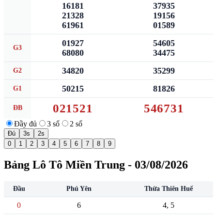
16181
37935
21328
19156
61961
01589
01927
54605
G3
68080
34475
34820
35299
G2
50215
81826
G1
021521
546731
ĐB
Đầy đủ
3 số
2 số
Đủ
3s
2s
0
1
2
3
4
5
6
7
8
9
Bảng Lô Tô
Miền Trung - 03/08/2026
Đầu
Phú Yên
Thừa Thiên Huế
0
6
4, 5