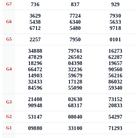
736
837
929
G7
3629
7724
7930
5438
6340
5633
G6
6712
5480
9718
2257
7950
0101
G5
34888
79761
16273
47829
26502
62287
18296
04398
19657
66472
32236
90560
G4
14903
59679
56216
32433
17128
86032
84596
55090
59340
21408
02630
73152
G3
90948
68317
20833
53147
08040
54297
G2
09880
33100
71293
G1