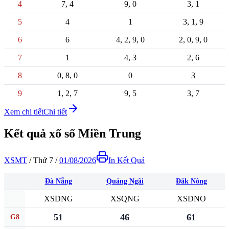
4
7, 4
9, 0
3, 1
5
4
1
3, 1, 9
6
6
4, 2, 9, 0
2, 0, 9, 0
7
1
4, 3
2, 6
8
0, 8, 0
0
3
9
1, 2, 7
9, 5
3, 7
Xem chi tiết
Chi tiết
Kết quả xổ số
Miền Trung
XSMT
/
Thứ 7
/
01/08/2026
In Kết Quả
Đà Nẵng
Quảng Ngãi
Đắk Nông
XSDNG
XSQNG
XSDNO
51
46
61
G8