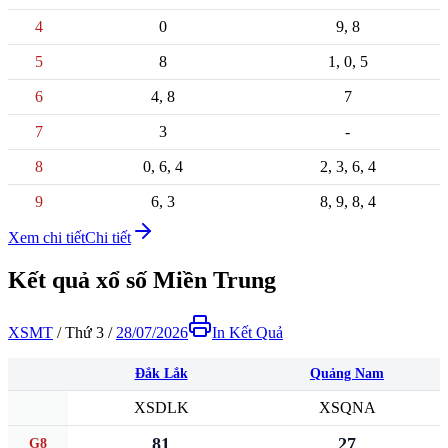
4
0
9, 8
5
8
1, 0, 5
6
4, 8
7
7
3
-
8
0, 6, 4
2, 3, 6, 4
9
6, 3
8, 9, 8, 4
Xem chi tiết
Chi tiết
Kết quả xổ số
Miền Trung
XSMT
/
Thứ 3
/
28/07/2026
In Kết Quả
Đắk Lắk
Quảng Nam
XSDLK
XSQNA
81
27
G8