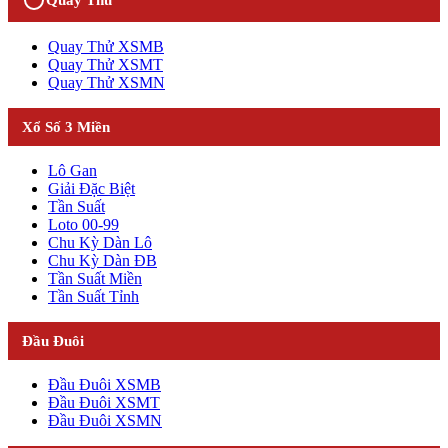
Quay Thử XSMB
Quay Thử XSMT
Quay Thử XSMN
Xổ Số 3 Miền
Lô Gan
Giải Đặc Biệt
Tần Suất
Loto 00-99
Chu Kỳ Dàn Lô
Chu Kỳ Dàn ĐB
Tần Suất Miền
Tần Suất Tỉnh
Đầu Đuôi
Đầu Đuôi XSMB
Đầu Đuôi XSMT
Đầu Đuôi XSMN