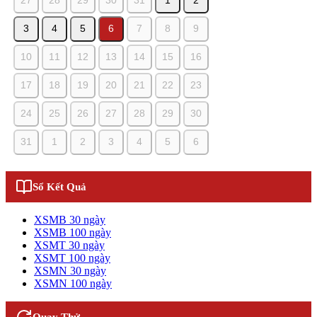
27
28
29
30
31
1
2
3
4
5
6
7
8
9
10
11
12
13
14
15
16
17
18
19
20
21
22
23
24
25
26
27
28
29
30
31
1
2
3
4
5
6
Sổ Kết Quả
XSMB 30 ngày
XSMB 100 ngày
XSMT 30 ngày
XSMT 100 ngày
XSMN 30 ngày
XSMN 100 ngày
Quay Thử