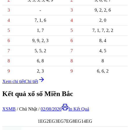
3
-
3
9, 2, 2, 6
4
7, 1, 6
4
2, 0
5
1, 7
5
7, 1, 7, 2, 2
6
9, 9, 2, 3
6
8, 4
7
5, 5, 2
7
4, 5
8
6, 8
8
8
9
2, 3
9
6, 6, 2
Xem chi tiết
Chi tiết
Kết quả xổ số
Miền Bắc
XSMB
/
Chủ Nhật
/
02/08/2026
In Kết Quả
1EG
2EG
3EG
7EG
8EG
14EG