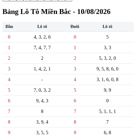
Bảng Lô Tô
Miền Bắc - 10/08/2026
Đầu
Lô tô
Đuôi
Lô tô
0
4, 3, 2, 6
0
5
1
7, 4, 7, 7
1
3, 3
2
2
2
5, 3, 2, 0
3
1, 4, 2, 1
3
9, 5, 8, 6, 0
4
-
4
3, 1, 6, 0, 8
5
7, 0, 3, 2
5
9, 9
6
9, 4, 3
6
0
7
8
7
5, 1, 1, 1
8
3, 9, 4
8
7
9
3, 5, 5
9
6, 8