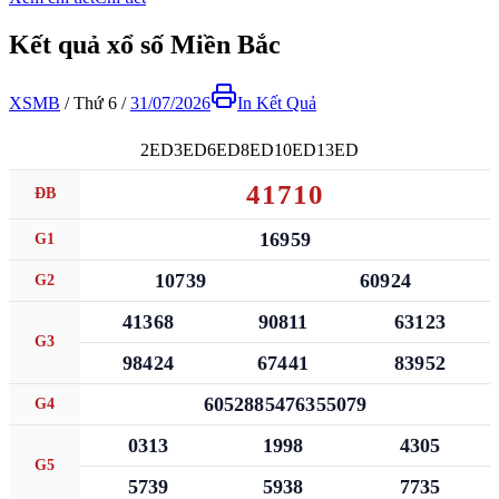
Kết quả xổ số
Miền Bắc
XSMB
/
Thứ 6
/
31/07/2026
In Kết Quả
2ED
3ED
6ED
8ED
10ED
13ED
41710
ĐB
16959
G1
10739
60924
G2
41368
90811
63123
G3
98424
67441
83952
6052
8854
7635
5079
G4
0313
1998
4305
G5
5739
5938
7735