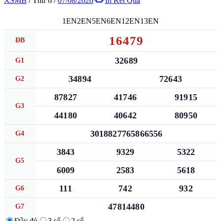
XSMB
/
Thứ 6
/
07/08/2026
In Kết Quả
1EN
2EN
5EN
6EN
12EN
13EN
16479
ĐB
32689
G1
34894
72643
G2
87827
41746
91915
G3
44180
40642
80950
3018
8277
6586
6556
G4
3843
9329
5322
G5
6009
2583
5618
111
742
932
G6
47
81
44
80
G7
Đầy đủ
3 số
2 số