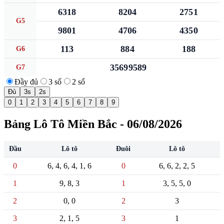
6318
8204
2751
G5
9801
4706
4350
113
884
188
G6
35
69
95
89
G7
Đầy đủ
3 số
2 số
Đủ
3s
2s
0
1
2
3
4
5
6
7
8
9
Bảng Lô Tô
Miền Bắc - 06/08/2026
Đầu
Lô tô
Đuôi
Lô tô
0
6, 4, 6, 4, 1, 6
0
6, 6, 2, 2, 5
1
9, 8, 3
1
3, 5, 5, 0
2
0, 0
2
3
3
2, 1, 5
3
1