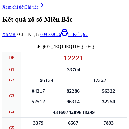
Xem chi tiết
Chi tiết
Kết quả xổ số
Miền Bắc
XSMB
/
Chủ Nhật
/
09/08/2026
In Kết Quả
5EQ
6EQ
7EQ
10EQ
11EQ
12EQ
12221
ĐB
33704
G1
95134
17327
G2
04217
82286
56322
G3
52512
96314
32250
4316
0742
8961
8299
G4
3379
6567
7893
G5