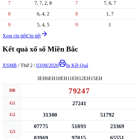
7
7, 7, 2, 8
7
7, 6, 7
8
6, 4, 2
8
1, 7
9
5, 4, 5
9
1
Xem chi tiết
Chi tiết
Kết quả xổ số
Miền Bắc
XSMB
/
Thứ 2
/
03/08/2026
In Kết Quả
3EH
6EH
10EH
11EH
12EH
15EH
79247
ĐB
27241
G1
31300
51792
G2
07775
51893
23369
G3
83969
97015
65551