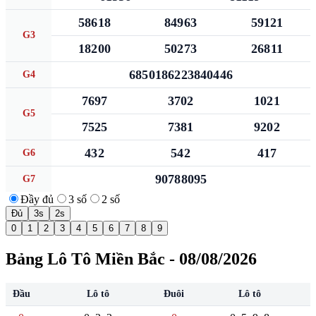
58618
84963
59121
G3
18200
50273
26811
6850
1862
2384
0446
G4
7697
3702
1021
G5
7525
7381
9202
432
542
417
G6
90
78
80
95
G7
Đầy đủ
3 số
2 số
Đủ
3s
2s
0
1
2
3
4
5
6
7
8
9
Bảng Lô Tô
Miền Bắc - 08/08/2026
Đầu
Lô tô
Đuôi
Lô tô