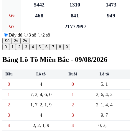
5442
1310
1473
468
841
949
G6
21
77
29
97
G7
Đầy đủ
3 số
2 số
Đủ
3s
2s
0
1
2
3
4
5
6
7
8
9
Bảng Lô Tô
Miền Bắc - 09/08/2026
Đầu
Lô tô
Đuôi
Lô tô
0
4
0
5, 1
1
7, 2, 4, 6, 0
1
2, 6, 4, 2
2
1, 7, 2, 1, 9
2
2, 1, 4, 4
3
4
3
9, 7
4
2, 2, 1, 9
4
0, 3, 1