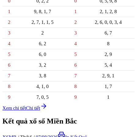
0
0, 2, 2
0
0, 5, 9, 8
1
9, 8, 1, 7
1
2, 1, 2, 8
2
2, 7, 1, 1, 5
2
2, 6, 0, 0, 3, 4
3
2
3
6, 7
4
6, 2
4
8
5
6, 0
5
2, 9
6
3, 2
6
5, 4
7
3, 8
7
2, 9, 1
8
4, 1, 0
8
1, 7
9
7, 0, 5
9
1
Xem chi tiết
Chi tiết
Kết quả xổ số
Miền Bắc