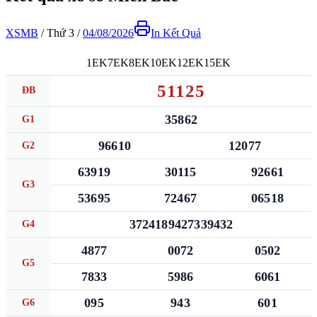
XSMB
/
Thứ 3
/
04/08/2026
In Kết Quả
1EK
7EK
8EK
10EK
12EK
15EK
51125
ĐB
35862
G1
96610
12077
G2
63919
30115
92661
G3
53695
72467
06518
3724
1894
2733
9432
G4
4877
0072
0502
G5
7833
5986
6061
095
943
601
G6