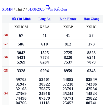
XSMN
/
Thứ 7
/
01/08/2026
In Kết Quả
Hồ Chí Minh
Long An
Bình Phước
Hậu Giang
XSHCM
XSLA
XSBP
XSHG
67
41
41
57
G8
586
610
812
173
G7
3042
1525
2725
8823
5431
7773
8220
6241
G6
5269
6284
7537
7079
3328
0294
8959
0343
G5
59703
53401
44882
82849
31947
30522
57218
74386
32108
75875
23791
42534
27369
24916
45244
14523
G4
74498
87379
49771
29822
04766
11118
25452
00741