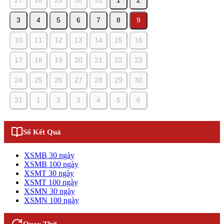
27
28
29
30
31
1
2
3
4
5
6
7
8
9
10
11
12
13
14
15
16
17
18
19
20
21
22
23
24
25
26
27
28
29
30
31
1
2
3
4
5
6
Sổ Kết Quả
XSMB 30 ngày
XSMB 100 ngày
XSMT 30 ngày
XSMT 100 ngày
XSMN 30 ngày
XSMN 100 ngày
Quay Thử