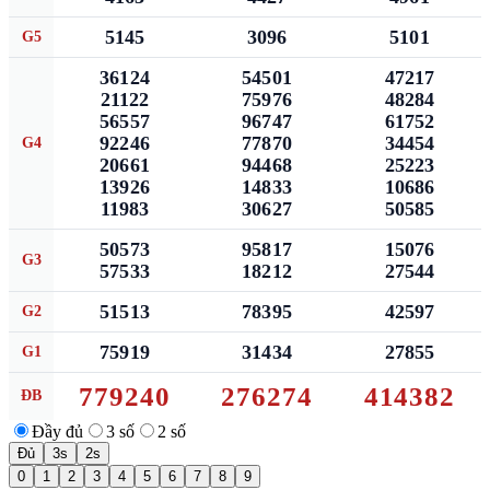
5145
3096
5101
G5
36124
54501
47217
21122
75976
48284
56557
96747
61752
92246
77870
34454
G4
20661
94468
25223
13926
14833
10686
11983
30627
50585
50573
95817
15076
G3
57533
18212
27544
51513
78395
42597
G2
75919
31434
27855
G1
779240
276274
414382
ĐB
Đầy đủ
3 số
2 số
Đủ
3s
2s
0
1
2
3
4
5
6
7
8
9