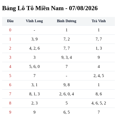
Bảng Lô Tô
Miền Nam - 07/08/2026
Đầu
Vĩnh Long
Bình Dương
Trà Vinh
0
-
1
1
1
3, 9
7, 2
7, 7
2
4, 2, 6
7, 7
1, 3
3
3
9, 3, 4
9
4
5, 6, 0
7
4
5
7
-
2, 4, 5
6
3, 1
9, 8
1
7
8, 1, 3
2, 6, 0, 4
8, 6
8
2, 3
5
4, 6, 5, 2
9
9
6, 5
7