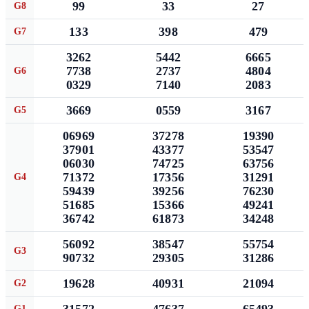
99
33
27
G8
133
398
479
G7
3262
5442
6665
7738
2737
4804
G6
0329
7140
2083
3669
0559
3167
G5
06969
37278
19390
37901
43377
53547
06030
74725
63756
71372
17356
31291
G4
59439
39256
76230
51685
15366
49241
36742
61873
34248
56092
38547
55754
G3
90732
29305
31286
19628
40931
21094
G2
G1