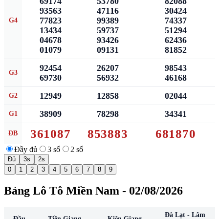
69174
53780
82088
93563
47116
30424
77823
99389
74337
G4
13434
59737
51294
04678
93426
62436
01079
09131
81852
92454
26207
98543
G3
69730
56932
46168
12949
12858
02044
G2
38909
78298
34341
G1
361087
853883
681870
ĐB
Đầy đủ
3 số
2 số
Đủ
3s
2s
0
1
2
3
4
5
6
7
8
9
Bảng Lô Tô
Miền Nam - 02/08/2026
Đà Lạt - Lâm
Đầu
Tiền Giang
Kiên Giang