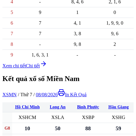
4
-
8, 4, 6
2, 1, 6
5
9
1
0
6
7
4, 1
1, 9, 9, 0
7
7
3, 8
9, 6
8
-
9, 8
2
9
1, 6, 3, 1
-
-
Xem chi tiết
Chi tiết
Kết quả xổ số
Miền Nam
XSMN
/
Thứ 7
/
08/08/2026
In Kết Quả
Hồ Chí Minh
Long An
Bình Phước
Hậu Giang
XSHCM
XSLA
XSBP
XSHG
10
50
88
59
G8