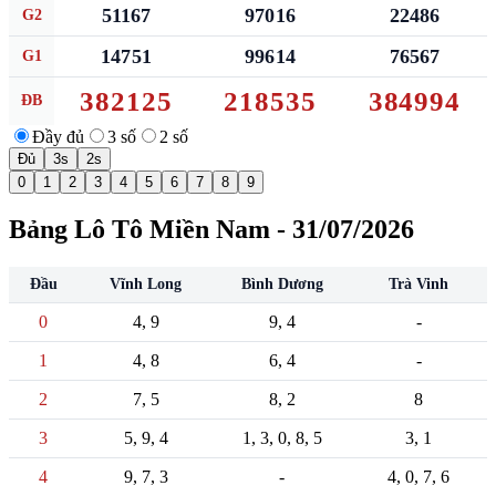
51167
97016
22486
G2
14751
99614
76567
G1
382125
218535
384994
ĐB
Đầy đủ
3 số
2 số
Đủ
3s
2s
0
1
2
3
4
5
6
7
8
9
Bảng Lô Tô
Miền Nam - 31/07/2026
Đầu
Vĩnh Long
Bình Dương
Trà Vinh
0
4, 9
9, 4
-
1
4, 8
6, 4
-
2
7, 5
8, 2
8
3
5, 9, 4
1, 3, 0, 8, 5
3, 1
4
9, 7, 3
-
4, 0, 7, 6