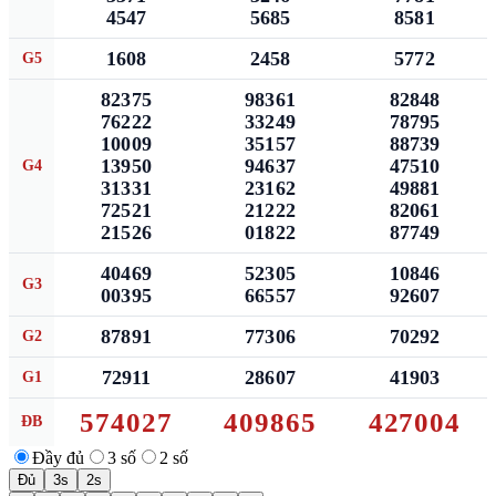
4547
5685
8581
1608
2458
5772
G5
82375
98361
82848
76222
33249
78795
10009
35157
88739
13950
94637
47510
G4
31331
23162
49881
72521
21222
82061
21526
01822
87749
40469
52305
10846
G3
00395
66557
92607
87891
77306
70292
G2
72911
28607
41903
G1
574027
409865
427004
ĐB
Đầy đủ
3 số
2 số
Đủ
3s
2s