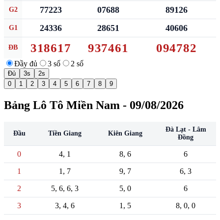
77223
07688
89126
G2
24336
28651
40606
G1
318617
937461
094782
ĐB
Đầy đủ
3 số
2 số
Đủ
3s
2s
0
1
2
3
4
5
6
7
8
9
Bảng Lô Tô
Miền Nam - 09/08/2026
Đà Lạt - Lâm
Đầu
Tiền Giang
Kiên Giang
Đồng
0
4, 1
8, 6
6
1
1, 7
9, 7
6, 3
2
5, 6, 6, 3
5, 0
6
3
3, 4, 6
1, 5
8, 0, 0