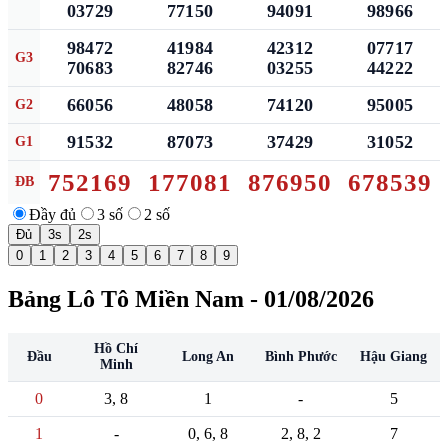
03729
77150
94091
98966
98472
41984
42312
07717
G3
70683
82746
03255
44222
66056
48058
74120
95005
G2
91532
87073
37429
31052
G1
752169
177081
876950
678539
ĐB
Đầy đủ
3 số
2 số
Đủ
3s
2s
0
1
2
3
4
5
6
7
8
9
Bảng Lô Tô
Miền Nam - 01/08/2026
Hồ Chí
Đầu
Long An
Bình Phước
Hậu Giang
Minh
0
3, 8
1
-
5
1
-
0, 6, 8
2, 8, 2
7