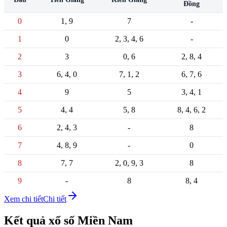
Đồng
0
1, 9
7
-
1
0
2, 3, 4, 6
-
2
3
0, 6
2, 8, 4
3
6, 4, 0
7, 1, 2
6, 7, 6
4
9
5
3, 4, 1
5
4, 4
5, 8
8, 4, 6, 2
6
2, 4, 3
-
8
7
4, 8, 9
-
0
8
7, 7
2, 0, 9, 3
8
9
-
8
8, 4
Xem chi tiết
Chi tiết
Kết quả xổ số
Miền Nam