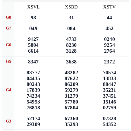
XSVL
XSBD
XSTV
98
31
44
G8
049
084
452
G7
9127
4733
0240
5804
8230
9254
G6
6614
3128
2764
8347
3638
2372
G5
83777
48282
70574
04435
87622
13833
80243
86209
88447
17839
59279
35231
G4
74234
31279
37451
54953
57780
15146
76818
67804
02759
52174
67360
07328
G3
29309
35293
54352