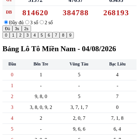
31572
47637
65493
814620
384788
268193
ĐB
Đầy đủ
3 số
2 số
Đủ
3s
2s
0
1
2
3
4
5
6
7
8
9
Bảng Lô Tô
Miền Nam - 04/08/2026
Đầu
Bến Tre
Vũng Tàu
Bạc Liêu
0
1
5
4
1
-
-
-
2
9, 8, 0
5
7
3
3, 8, 0, 9, 2
3, 7, 1, 7
0
4
2
2, 0, 7
7, 1, 8
5
-
9, 6, 6
6, 4