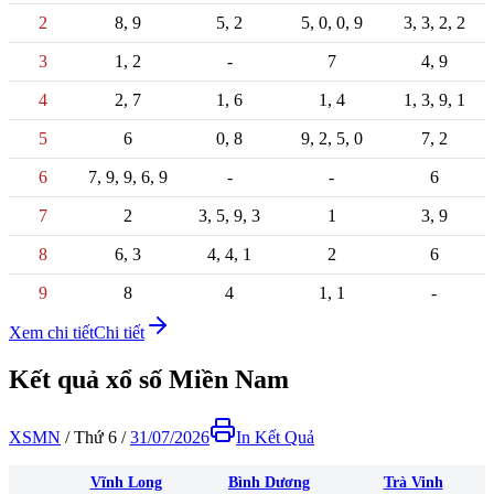
2
8, 9
5, 2
5, 0, 0, 9
3, 3, 2, 2
3
1, 2
-
7
4, 9
4
2, 7
1, 6
1, 4
1, 3, 9, 1
5
6
0, 8
9, 2, 5, 0
7, 2
6
7, 9, 9, 6, 9
-
-
6
7
2
3, 5, 9, 3
1
3, 9
8
6, 3
4, 4, 1
2
6
9
8
4
1, 1
-
Xem chi tiết
Chi tiết
Kết quả xổ số
Miền Nam
XSMN
/
Thứ 6
/
31/07/2026
In Kết Quả
Vĩnh Long
Bình Dương
Trà Vinh