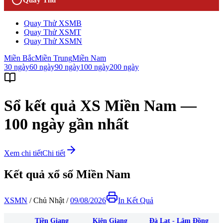
Quay Thử XSMB
Quay Thử XSMT
Quay Thử XSMN
Miền Bắc
Miền Trung
Miền Nam
30
ngày
60
ngày
90
ngày
100
ngày
200
ngày
Sổ kết quả XS
Miền Nam
—
100
ngày gần nhất
Xem chi tiết
Chi tiết
Kết quả xổ số
Miền Nam
XSMN
/
Chủ Nhật
/
09/08/2026
In Kết Quả
Tiền Giang
Kiên Giang
Đà Lạt - Lâm Đồng