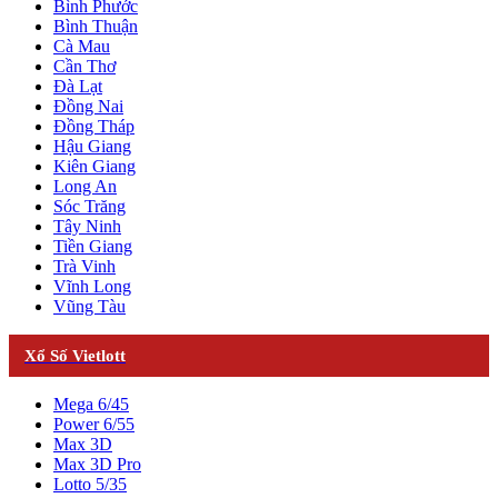
Bình Phước
Bình Thuận
Cà Mau
Cần Thơ
Đà Lạt
Đồng Nai
Đồng Tháp
Hậu Giang
Kiên Giang
Long An
Sóc Trăng
Tây Ninh
Tiền Giang
Trà Vinh
Vĩnh Long
Vũng Tàu
Xổ Số Vietlott
Mega 6/45
Power 6/55
Max 3D
Max 3D Pro
Lotto 5/35