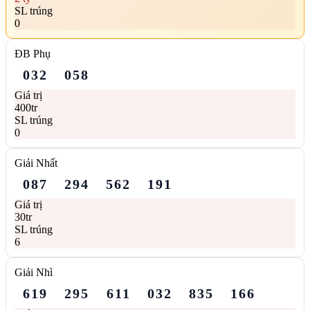
SL trúng
0
ĐB Phụ
032
058
Giá trị
400tr
SL trúng
0
Giải Nhất
087
294
562
191
Giá trị
30tr
SL trúng
6
Giải Nhì
619
295
611
032
835
166