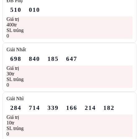
ĐB Phụ
510
010
Giá trị
400tr
SL trúng
0
Giải Nhất
698
840
185
647
Giá trị
30tr
SL trúng
0
Giải Nhì
284
714
339
166
214
182
Giá trị
10tr
SL trúng
0