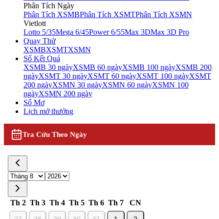
Phân Tích Ngày
Phân Tích XSMB
Phân Tích XSMT
Phân Tích XSMN
Vietlott
Lotto 5/35
Mega 6/45
Power 6/55
Max 3D
Max 3D Pro
Quay Thử
XSMB
XSMT
XSMN
Sổ Kết Quả
XSMB 30 ngày
XSMB 60 ngày
XSMB 100 ngày
XSMB 200
ngày
XSMT 30 ngày
XSMT 60 ngày
XSMT 100 ngày
XSMT
200 ngày
XSMN 30 ngày
XSMN 60 ngày
XSMN 100
ngày
XSMN 200 ngày
Sổ Mơ
Lịch mở thưởng
Tra Cứu Theo Ngày
Th 2
Th 3
Th 4
Th 5
Th 6
Th 7
CN