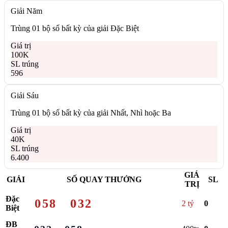
Giải Năm
Trùng 01 bộ số bất kỳ của giải Đặc Biệt
Giá trị
100K
SL trúng
596
Giải Sáu
Trùng 01 bộ số bất kỳ của giải Nhất, Nhì hoặc Ba
Giá trị
40K
SL trúng
6.400
GIÁ
GIẢI
SỐ QUAY THƯỞNG
SL
TRỊ
Đặc
058
032
2 tỷ
0
Biệt
ĐB