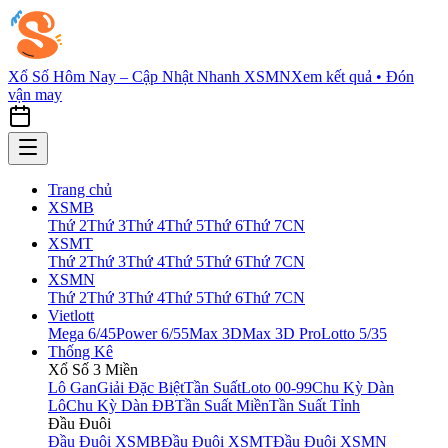
Xổ Số Hôm Nay – Cập Nhật Nhanh XSMN
Xem kết quả • Đón
vận may
Trang chủ
XSMB
Thứ 2
Thứ 3
Thứ 4
Thứ 5
Thứ 6
Thứ 7
CN
XSMT
Thứ 2
Thứ 3
Thứ 4
Thứ 5
Thứ 6
Thứ 7
CN
XSMN
Thứ 2
Thứ 3
Thứ 4
Thứ 5
Thứ 6
Thứ 7
CN
Vietlott
Mega 6/45
Power 6/55
Max 3D
Max 3D Pro
Lotto 5/35
Thống Kê
Xổ Số 3 Miền
Lô Gan
Giải Đặc Biệt
Tần Suất
Loto 00-99
Chu Kỳ Dàn
Lô
Chu Kỳ Dàn ĐB
Tần Suất Miền
Tần Suất Tỉnh
Đầu Đuôi
Đầu Đuôi XSMB
Đầu Đuôi XSMT
Đầu Đuôi XSMN