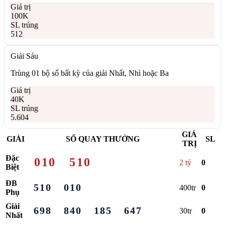
Giá trị
100K
SL trúng
512
Giải Sáu
Trùng 01 bộ số bất kỳ của giải Nhất, Nhì hoặc Ba
Giá trị
40K
SL trúng
5.604
GIÁ
GIẢI
SỐ QUAY THƯỞNG
SL
TRỊ
Đặc
010
510
2 tỷ
0
Biệt
ĐB
510
010
400tr
0
Phụ
Giải
698
840
185
647
30tr
0
Nhất