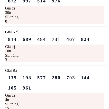
672
997
514
976
Giá trị
30tr
SL trúng
0
Giải Nhì
814
689
484
731
467
824
Giá trị
10tr
SL trúng
3
Giải Ba
135
198
577
280
703
144
105
961
Giá trị
4tr
SL trúng
15