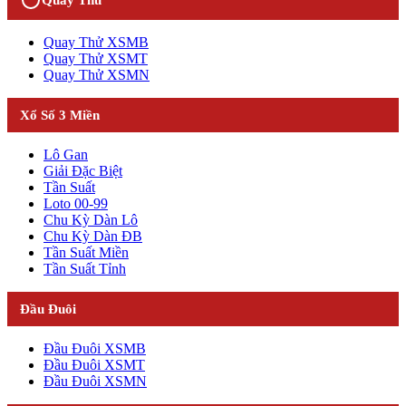
Quay Thử XSMB
Quay Thử XSMT
Quay Thử XSMN
Xổ Số 3 Miền
Lô Gan
Giải Đặc Biệt
Tần Suất
Loto 00-99
Chu Kỳ Dàn Lô
Chu Kỳ Dàn ĐB
Tần Suất Miền
Tần Suất Tỉnh
Đầu Đuôi
Đầu Đuôi XSMB
Đầu Đuôi XSMT
Đầu Đuôi XSMN