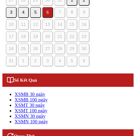
27
28
29
30
31
1
2
3
4
5
6
7
8
9
10
11
12
13
14
15
16
17
18
19
20
21
22
23
24
25
26
27
28
29
30
31
1
2
3
4
5
6
Sổ Kết Quả
XSMB 30 ngày
XSMB 100 ngày
XSMT 30 ngày
XSMT 100 ngày
XSMN 30 ngày
XSMN 100 ngày
Quay Thử