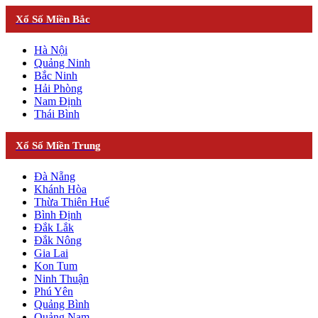
Xổ Số Miền Bắc
Hà Nội
Quảng Ninh
Bắc Ninh
Hải Phòng
Nam Định
Thái Bình
Xổ Số Miền Trung
Đà Nẵng
Khánh Hòa
Thừa Thiên Huế
Bình Định
Đắk Lắk
Đắk Nông
Gia Lai
Kon Tum
Ninh Thuận
Phú Yên
Quảng Bình
Quảng Nam