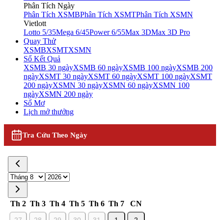
Phân Tích Ngày
Phân Tích XSMB
Phân Tích XSMT
Phân Tích XSMN
Vietlott
Lotto 5/35
Mega 6/45
Power 6/55
Max 3D
Max 3D Pro
Quay Thử
XSMB
XSMT
XSMN
Sổ Kết Quả
XSMB 30 ngày
XSMB 60 ngày
XSMB 100 ngày
XSMB 200
ngày
XSMT 30 ngày
XSMT 60 ngày
XSMT 100 ngày
XSMT
200 ngày
XSMN 30 ngày
XSMN 60 ngày
XSMN 100
ngày
XSMN 200 ngày
Sổ Mơ
Lịch mở thưởng
Tra Cứu Theo Ngày
Th 2
Th 3
Th 4
Th 5
Th 6
Th 7
CN