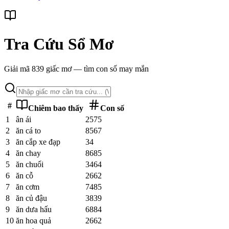
Tra Cứu Sổ Mơ
Giải mã
839
giấc mơ — tìm con số may mắn
#
Chiêm bao thấy
Con số
1
ân ái
25
75
2
ăn cá to
85
67
3
ăn cắp xe đạp
34
4
ăn chay
86
85
5
ăn chuối
34
64
6
ăn cỗ
26
62
7
ăn cơm
74
85
8
ăn củ đậu
38
39
9
ăn dưa hấu
68
84
10
ăn hoa quả
26
62