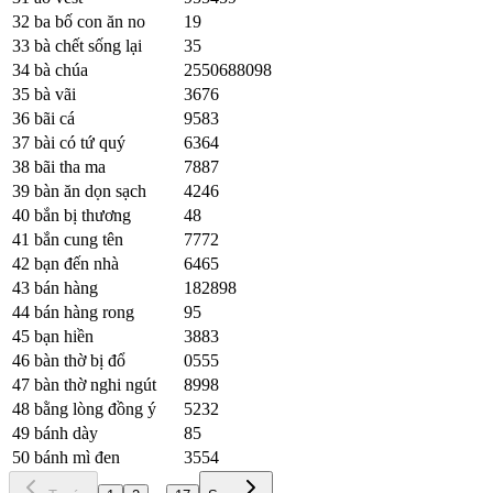
32
ba bố con ăn no
19
33
bà chết sống lại
35
34
bà chúa
25
50
68
80
98
35
bà vãi
36
76
36
bãi cá
95
83
37
bài có tứ quý
63
64
38
bãi tha ma
78
87
39
bàn ăn dọn sạch
42
46
40
bắn bị thương
48
41
bắn cung tên
77
72
42
bạn đến nhà
64
65
43
bán hàng
18
28
98
44
bán hàng rong
95
45
bạn hiền
38
83
46
bàn thờ bị đổ
05
55
47
bàn thờ nghi ngút
89
98
48
bằng lòng đồng ý
52
32
49
bánh dày
85
50
bánh mì đen
35
54