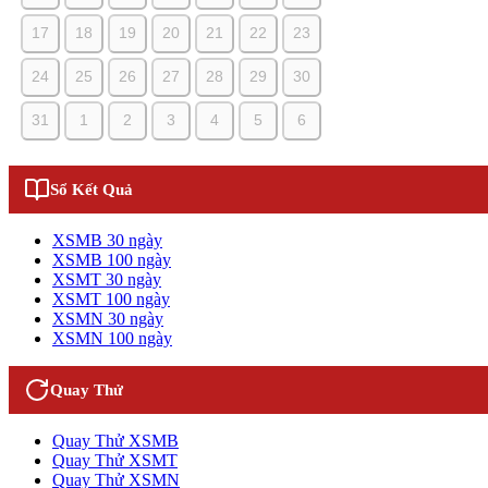
17
18
19
20
21
22
23
24
25
26
27
28
29
30
31
1
2
3
4
5
6
Sổ Kết Quả
XSMB 30 ngày
XSMB 100 ngày
XSMT 30 ngày
XSMT 100 ngày
XSMN 30 ngày
XSMN 100 ngày
Quay Thử
Quay Thử XSMB
Quay Thử XSMT
Quay Thử XSMN