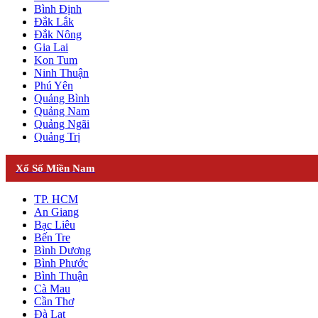
Bình Định
Đắk Lắk
Đắk Nông
Gia Lai
Kon Tum
Ninh Thuận
Phú Yên
Quảng Bình
Quảng Nam
Quảng Ngãi
Quảng Trị
Xổ Số Miền Nam
TP. HCM
An Giang
Bạc Liêu
Bến Tre
Bình Dương
Bình Phước
Bình Thuận
Cà Mau
Cần Thơ
Đà Lạt