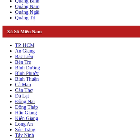
Quảng Bình
Quảng Nam
Quảng Ngãi
Quảng Trị
Xổ Số Miền Nam
TP. HCM
An Giang
Bạc Liêu
Bến Tre
Bình Dương
Bình Phước
Bình Thuận
Cà Mau
Cần Thơ
Đà Lạt
Đồng Nai
Đồng Tháp
Hậu Giang
Kiên Giang
Long An
Sóc Trăng
Tây Ninh