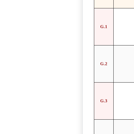
G.1
G.2
G.3