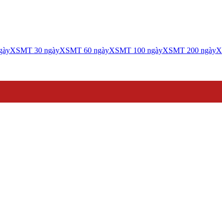
gày
XSMT 30 ngày
XSMT 60 ngày
XSMT 100 ngày
XSMT 200 ngày
X