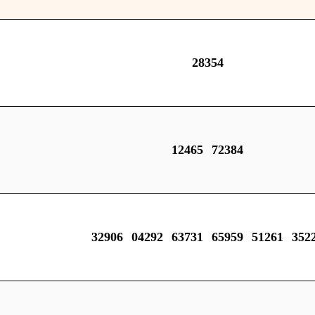
28354
12465
72384
32906
04292
63731
65959
51261
352