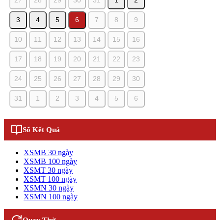
27
28
29
30
31
1
2
3
4
5
6
7
8
9
10
11
12
13
14
15
16
17
18
19
20
21
22
23
24
25
26
27
28
29
30
31
1
2
3
4
5
6
Sổ Kết Quả
XSMB 30 ngày
XSMB 100 ngày
XSMT 30 ngày
XSMT 100 ngày
XSMN 30 ngày
XSMN 100 ngày
Quay Thử