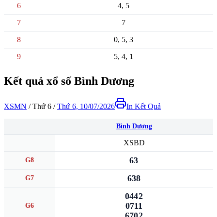
6
4, 5
7
7
8
0, 5, 3
9
5, 4, 1
Kết quả xổ số
Bình Dương
XSMN
/
Thứ 6
/
Thứ 6, 10/07/2026
In Kết Quả
Bình Dương
XSBD
63
G8
638
G7
0442
0711
G6
6702