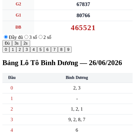
67837
G2
80766
G1
465521
ĐB
Đầy đủ
3 số
2 số
Đủ
3s
2s
0
1
2
3
4
5
6
7
8
9
Bảng Lô Tô
Bình Dương — 26/06/2026
Đầu
Bình Dương
0
2, 3
1
-
2
1, 2, 1
3
9, 2, 8, 7
4
6