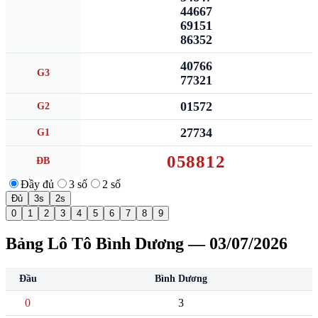
44667
69151
86352
40766
G3
77321
01572
G2
27734
G1
058812
ĐB
Đầy đủ
3 số
2 số
Đủ
3s
2s
0
1
2
3
4
5
6
7
8
9
Bảng Lô Tô
Bình Dương — 03/07/2026
Đầu
Bình Dương
0
3