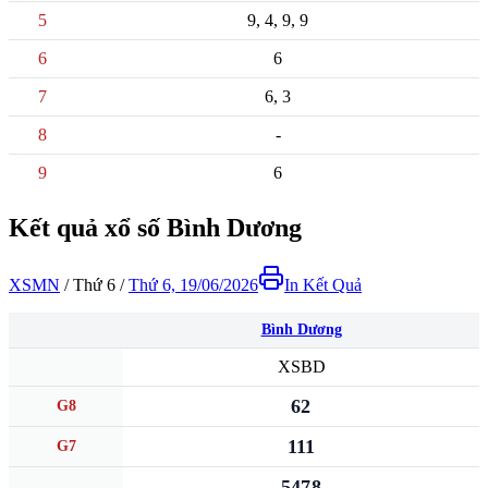
5
9, 4, 9, 9
6
6
7
6, 3
8
-
9
6
Kết quả xổ số
Bình Dương
XSMN
/
Thứ 6
/
Thứ 6, 19/06/2026
In Kết Quả
Bình Dương
XSBD
62
G8
111
G7
5478