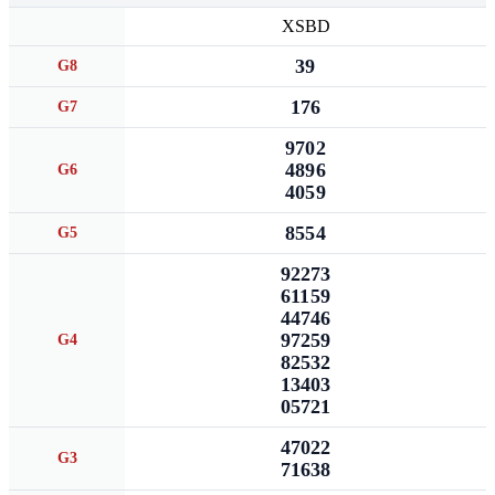
XSBD
39
G8
176
G7
9702
4896
G6
4059
8554
G5
92273
61159
44746
97259
G4
82532
13403
05721
47022
G3
71638