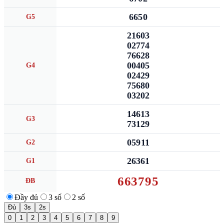
6650
G5
21603
02774
76628
00405
G4
02429
75680
03202
14613
G3
73129
05911
G2
26361
G1
663795
ĐB
Đầy đủ
3 số
2 số
Đủ
3s
2s
0
1
2
3
4
5
6
7
8
9