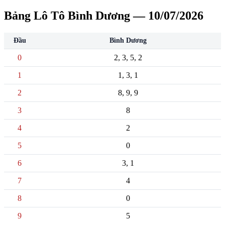
Bảng Lô Tô
Bình Dương — 10/07/2026
Đầu
Bình Dương
0
2, 3, 5, 2
1
1, 3, 1
2
8, 9, 9
3
8
4
2
5
0
6
3, 1
7
4
8
0
9
5