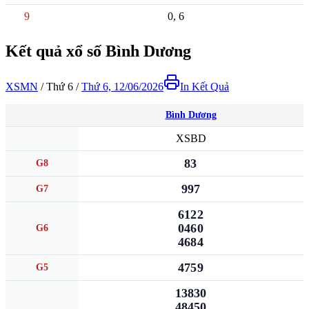
9
0, 6
Kết quả xổ số
Bình Dương
XSMN
/
Thứ 6
/
Thứ 6, 12/06/2026
In Kết Quả
Bình Dương
XSBD
83
G8
997
G7
6122
0460
G6
4684
4759
G5
13830
48450