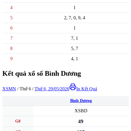
4
1
5
2, 7, 0, 9, 4
6
1
7
7, 1
8
5, 7
9
4, 1
Kết quả xổ số
Bình Dương
XSMN
/
Thứ 6
/
Thứ 6, 29/05/2026
In Kết Quả
Bình Dương
XSBD
49
G8