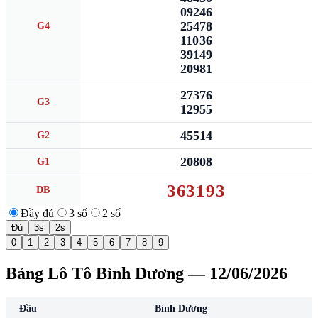
09246
25478
G4
11036
39149
20981
27376
G3
12955
45514
G2
20808
G1
363193
ĐB
Đầy đủ
3 số
2 số
Đủ
3s
2s
0
1
2
3
4
5
6
7
8
9
Bảng Lô Tô
Bình Dương — 12/06/2026
Đầu
Bình Dương