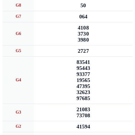
50
G8
064
G7
4108
3730
G6
3980
2727
G5
83541
95443
93377
19565
G4
47395
32623
97685
21083
G3
73708
41594
G2