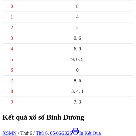
0
8
1
4
2
2
3
0, 6
4
6, 9
5
9, 0, 5
6
0
7
8, 6
8
3, 4, 1
9
7, 3
Kết quả xổ số
Bình Dương
XSMN
/
Thứ 6
/
Thứ 6, 05/06/2026
In Kết Quả