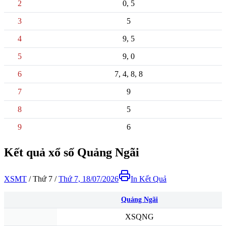
2
0, 5
3
5
4
9, 5
5
9, 0
6
7, 4, 8, 8
7
9
8
5
9
6
Kết quả xổ số
Quảng Ngãi
XSMT
/
Thứ 7
/
Thứ 7, 18/07/2026
In Kết Quả
Quảng Ngãi
XSQNG