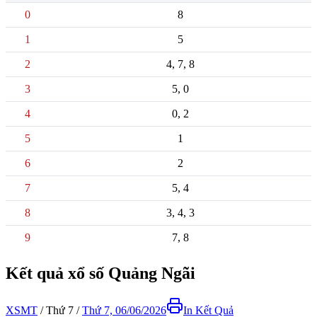
0
8
1
5
2
4, 7, 8
3
5, 0
4
0, 2
5
1
6
2
7
5, 4
8
3, 4, 3
9
7, 8
Kết quả xổ số
Quảng Ngãi
XSMT
/
Thứ 7
/
Thứ 7, 06/06/2026
In Kết Quả