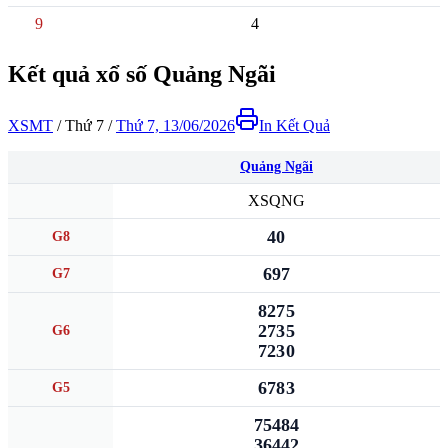
9
4
Kết quả xổ số
Quảng Ngãi
XSMT
/
Thứ 7
/
Thứ 7, 13/06/2026
In Kết Quả
Quảng Ngãi
XSQNG
40
G8
697
G7
8275
2735
G6
7230
6783
G5
75484
36442