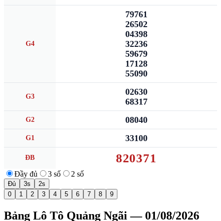
79761
26502
04398
32236
G4
59679
17128
55090
02630
G3
68317
08040
G2
33100
G1
820371
ĐB
Đầy đủ
3 số
2 số
Đủ
3s
2s
0
1
2
3
4
5
6
7
8
9
Bảng Lô Tô
Quảng Ngãi — 01/08/2026