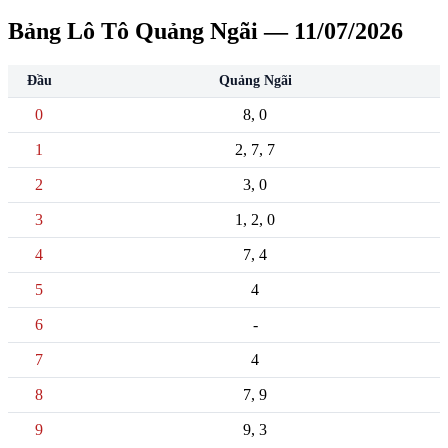
Bảng Lô Tô
Quảng Ngãi — 11/07/2026
Đầu
Quảng Ngãi
0
8, 0
1
2, 7, 7
2
3, 0
3
1, 2, 0
4
7, 4
5
4
6
-
7
4
8
7, 9
9
9, 3