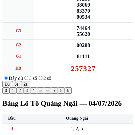
38069
83370
00534
74464
G3
55620
00288
G2
81111
G1
257327
ĐB
Đầy đủ
3 số
2 số
Đủ
3s
2s
0
1
2
3
4
5
6
7
8
9
Bảng Lô Tô
Quảng Ngãi — 04/07/2026
Đầu
Quảng Ngãi
0
1, 2, 5