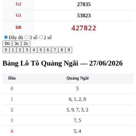
27835
G2
53823
G1
427822
ĐB
Đầy đủ
3 số
2 số
Đủ
3s
2s
0
1
2
3
4
5
6
7
8
9
Bảng Lô Tô
Quảng Ngãi — 27/06/2026
Đầu
Quảng Ngãi
0
5
1
6, 1, 2, 0
2
5, 9, 7, 3, 2
3
7, 5
4
5, 4