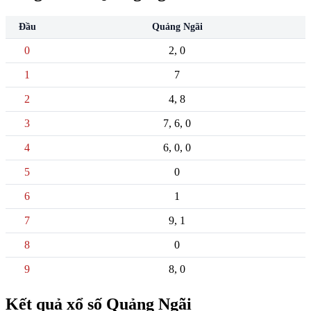
Đầu
Quảng Ngãi
0
2, 0
1
7
2
4, 8
3
7, 6, 0
4
6, 0, 0
5
0
6
1
7
9, 1
8
0
9
8, 0
Kết quả xổ số
Quảng Ngãi