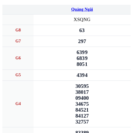
Quảng Ngãi
XSQNG
63
G8
297
G7
6399
6839
G6
8051
4394
G5
30595
38017
09400
34675
G4
84521
84127
32757
83389