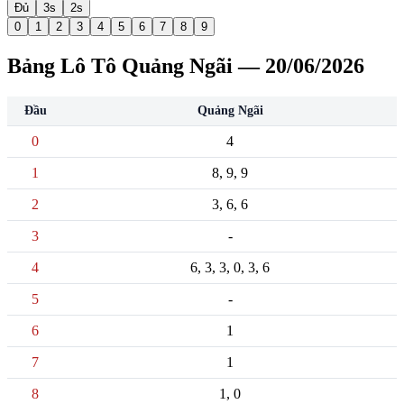
Đủ
3s
2s
0
1
2
3
4
5
6
7
8
9
Bảng Lô Tô
Quảng Ngãi — 20/06/2026
Đầu
Quảng Ngãi
0
4
1
8, 9, 9
2
3, 6, 6
3
-
4
6, 3, 3, 0, 3, 6
5
-
6
1
7
1
8
1, 0