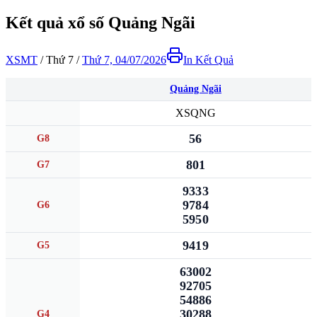
Kết quả xổ số
Quảng Ngãi
XSMT
/
Thứ 7
/
Thứ 7, 04/07/2026
In Kết Quả
Quảng Ngãi
XSQNG
56
G8
801
G7
9333
9784
G6
5950
9419
G5
63002
92705
54886
30288
G4