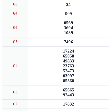
24
G8
909
G7
0569
3604
G6
1039
7496
G5
17224
65058
49833
23763
G4
52473
03097
85368
65665
G3
92443
17832
G2