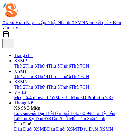
Xổ Số Hôm Nay – Cập Nhật Nhanh XSMN
Xem kết quả • Đón
vận may
Trang chủ
XSMB
Thứ 2
Thứ 3
Thứ 4
Thứ 5
Thứ 6
Thứ 7
CN
XSMT
Thứ 2
Thứ 3
Thứ 4
Thứ 5
Thứ 6
Thứ 7
CN
XSMN
Thứ 2
Thứ 3
Thứ 4
Thứ 5
Thứ 6
Thứ 7
CN
Vietlott
Mega 6/45
Power 6/55
Max 3D
Max 3D Pro
Lotto 5/35
Thống Kê
Xổ Số 3 Miền
Lô Gan
Giải Đặc Biệt
Tần Suất
Loto 00-99
Chu Kỳ Dàn
Lô
Chu Kỳ Dàn ĐB
Tần Suất Miền
Tần Suất Tỉnh
Đầu Đuôi
Đầu Đuôi XSMB
Đầu Đuôi XSMT
Đầu Đuôi XSMN