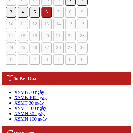
27
28
29
30
31
1
2
3
4
5
6
7
8
9
10
11
12
13
14
15
16
17
18
19
20
21
22
23
24
25
26
27
28
29
30
31
1
2
3
4
5
6
Sổ Kết Quả
XSMB 30 ngày
XSMB 100 ngày
XSMT 30 ngày
XSMT 100 ngày
XSMN 30 ngày
XSMN 100 ngày
Quay Thử