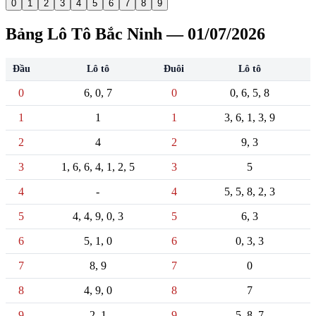
0
1
2
3
4
5
6
7
8
9
Bảng Lô Tô
Bắc Ninh — 01/07/2026
Đầu
Lô tô
Đuôi
Lô tô
0
6, 0, 7
0
0, 6, 5, 8
1
1
1
3, 6, 1, 3, 9
2
4
2
9, 3
3
1, 6, 6, 4, 1, 2, 5
3
5
4
-
4
5, 5, 8, 2, 3
5
4, 4, 9, 0, 3
5
6, 3
6
5, 1, 0
6
0, 3, 3
7
8, 9
7
0
8
4, 9, 0
8
7
9
2, 1
9
5, 8, 7