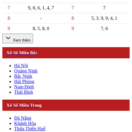
7
9, 0, 6, 1, 4, 7
7
7
8
-
8
5, 3, 9, 9, 4, 1
9
8, 5, 8, 0
9
7, 6
Xem thêm
Xổ Số Miền Bắc
Hà Nội
Quảng Ninh
Bắc Ninh
Hải Phòng
Nam Định
Thái Bình
Xổ Số Miền Trung
Đà Nẵng
Khánh Hòa
Thừa Thiên Huế