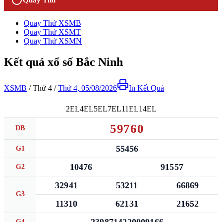
Quay Thử XSMB
Quay Thử XSMT
Quay Thử XSMN
Kết quả xổ số
Bắc Ninh
XSMB
/
Thứ 4
/
Thứ 4, 05/08/2026
In Kết Quả
2EL
4EL
5EL
7EL
11EL
14EL
59760
ĐB
55456
G1
10476
91557
G2
32941
53211
66869
G3
11310
62131
21652
G4