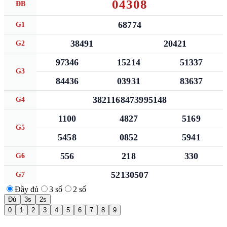
04308
ĐB
68774
G1
38491
20421
G2
97346
15214
51337
G3
84436
03931
83637
3821
1684
7399
5148
G4
1100
4827
5169
G5
5458
0852
5941
556
218
330
G6
52
13
05
07
G7
Đầy đủ
3 số
2 số
Đủ
3s
2s
0
1
2
3
4
5
6
7
8
9