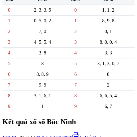
0
2, 3, 3, 5
0
1, 1, 2
1
0, 5, 0, 2
1
8, 9, 8
2
7, 0
2
0, 1
3
4, 5, 5, 4
3
8, 0, 0, 4
4
3, 8
4
3, 3
5
8
5
3, 1, 3, 0, 7
6
8, 8, 9
6
8
7
9, 5
7
2
8
3, 1, 6, 1
8
6, 6, 5, 4
9
1
9
6, 7
Kết quả xổ số
Bắc Ninh