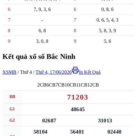
6
7, 9, 3, 6
6
0, 8, 6
7
-
7
0, 6, 5, 4, 3
8
6, 8
8
5, 8, 3, 9
9
3, 0, 8
9
5, 6
Kết quả xổ số
Bắc Ninh
XSMB
/
Thứ 4
/
Thứ 4, 17/06/2026
In Kết Quả
2CB
6CB
7CB
10CB
11CB
12CB
71203
ĐB
48645
G1
02687
31013
G2
58104
56401
02440