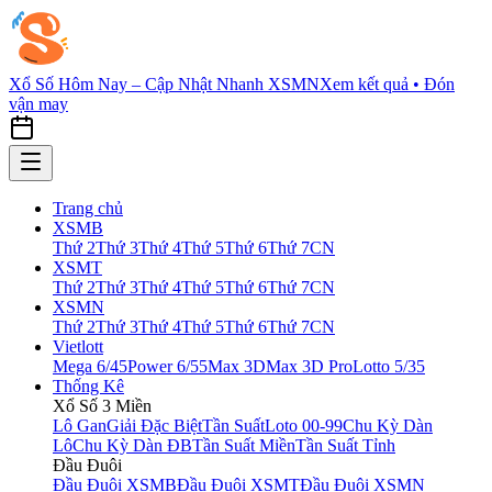
Xổ Số Hôm Nay – Cập Nhật Nhanh XSMN
Xem kết quả • Đón
vận may
Trang chủ
XSMB
Thứ 2
Thứ 3
Thứ 4
Thứ 5
Thứ 6
Thứ 7
CN
XSMT
Thứ 2
Thứ 3
Thứ 4
Thứ 5
Thứ 6
Thứ 7
CN
XSMN
Thứ 2
Thứ 3
Thứ 4
Thứ 5
Thứ 6
Thứ 7
CN
Vietlott
Mega 6/45
Power 6/55
Max 3D
Max 3D Pro
Lotto 5/35
Thống Kê
Xổ Số 3 Miền
Lô Gan
Giải Đặc Biệt
Tần Suất
Loto 00-99
Chu Kỳ Dàn
Lô
Chu Kỳ Dàn ĐB
Tần Suất Miền
Tần Suất Tỉnh
Đầu Đuôi
Đầu Đuôi XSMB
Đầu Đuôi XSMT
Đầu Đuôi XSMN