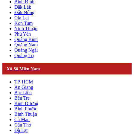
Bình Định
Đắk Lắk
Đắk Nông
Gia Lai
Kon Tum
Ninh Thuận
Phú Yên
Quảng Bình
Quảng Nam
Quảng Ngãi
Quảng Trị
Xổ Số Miền Nam
TP. HCM
An Giang
Bạc Liêu
Bến Tre
Bình Dương
Bình Phước
Bình Thuận
Cà Mau
Cần Thơ
Đà Lạt