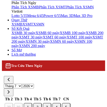
Phân Tích Ngày
Phân Tích XSMB
Phân Tích XSMT
Phân Tích XSMN
Vietlott
Lotto 5/35
Mega 6/45
Power 6/55
Max 3D
Max 3D Pro
Quay Thử
XSMB
XSMT
XSMN
Sổ Kết Quả
XSMB 30 ngày
XSMB 60 ngày
XSMB 100 ngày
XSMB 200
ngày
XSMT 30 ngày
XSMT 60 ngày
XSMT 100 ngày
XSMT
200 ngày
XSMN 30 ngày
XSMN 60 ngày
XSMN 100
ngày
XSMN 200 ngày
Sổ Mơ
Lịch mở thưởng
Tra Cứu Theo Ngày
Th 2
Th 3
Th 4
Th 5
Th 6
Th 7
CN