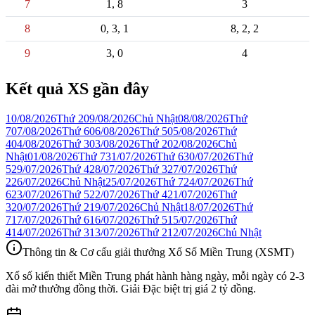
7
1, 8
3
8
0, 3, 1
8, 2, 2
9
3, 0
4
Kết quả XS gần đây
10/08/2026
Thứ 2
09/08/2026
Chủ Nhật
08/08/2026
Thứ
7
07/08/2026
Thứ 6
06/08/2026
Thứ 5
05/08/2026
Thứ
4
04/08/2026
Thứ 3
03/08/2026
Thứ 2
02/08/2026
Chủ
Nhật
01/08/2026
Thứ 7
31/07/2026
Thứ 6
30/07/2026
Thứ
5
29/07/2026
Thứ 4
28/07/2026
Thứ 3
27/07/2026
Thứ
2
26/07/2026
Chủ Nhật
25/07/2026
Thứ 7
24/07/2026
Thứ
6
23/07/2026
Thứ 5
22/07/2026
Thứ 4
21/07/2026
Thứ
3
20/07/2026
Thứ 2
19/07/2026
Chủ Nhật
18/07/2026
Thứ
7
17/07/2026
Thứ 6
16/07/2026
Thứ 5
15/07/2026
Thứ
4
14/07/2026
Thứ 3
13/07/2026
Thứ 2
12/07/2026
Chủ Nhật
Thông tin & Cơ cấu giải thưởng Xổ Số
Miền Trung
(
XSMT
)
Xổ số kiến thiết Miền Trung phát hành hàng ngày, mỗi ngày có 2-3
đài mở thưởng đồng thời. Giải Đặc biệt trị giá 2 tỷ đồng.