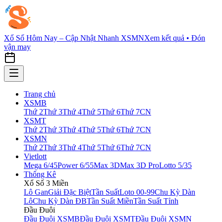
Xổ Số Hôm Nay – Cập Nhật Nhanh XSMN
Xem kết quả • Đón
vận may
Trang chủ
XSMB
Thứ 2
Thứ 3
Thứ 4
Thứ 5
Thứ 6
Thứ 7
CN
XSMT
Thứ 2
Thứ 3
Thứ 4
Thứ 5
Thứ 6
Thứ 7
CN
XSMN
Thứ 2
Thứ 3
Thứ 4
Thứ 5
Thứ 6
Thứ 7
CN
Vietlott
Mega 6/45
Power 6/55
Max 3D
Max 3D Pro
Lotto 5/35
Thống Kê
Xổ Số 3 Miền
Lô Gan
Giải Đặc Biệt
Tần Suất
Loto 00-99
Chu Kỳ Dàn
Lô
Chu Kỳ Dàn ĐB
Tần Suất Miền
Tần Suất Tỉnh
Đầu Đuôi
Đầu Đuôi XSMB
Đầu Đuôi XSMT
Đầu Đuôi XSMN