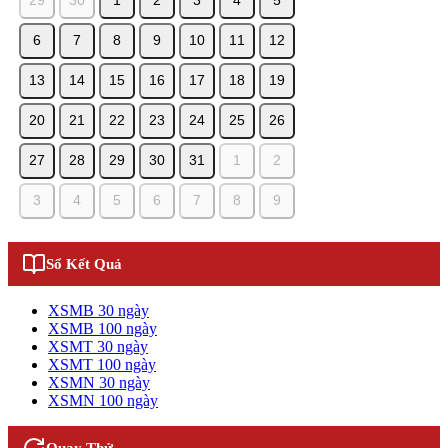
29
30
1
2
3
4
5
6
7
8
9
10
11
12
13
14
15
16
17
18
19
20
21
22
23
24
25
26
27
28
29
30
31
1
2
3
4
5
6
7
8
9
Sổ Kết Quả
XSMB 30 ngày
XSMB 100 ngày
XSMT 30 ngày
XSMT 100 ngày
XSMN 30 ngày
XSMN 100 ngày
Quay Thử