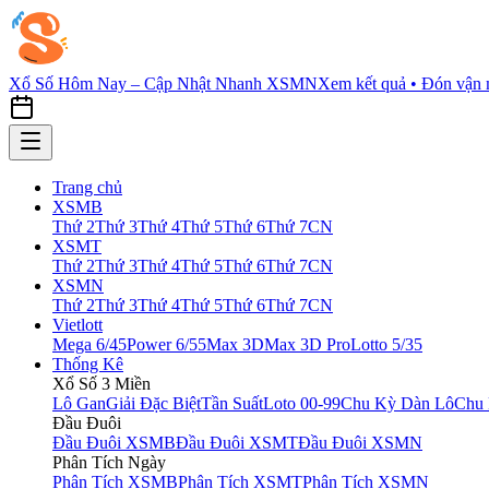
Xổ Số Hôm Nay – Cập Nhật Nhanh XSMN
Xem kết quả • Đón vận
Trang chủ
XSMB
Thứ 2
Thứ 3
Thứ 4
Thứ 5
Thứ 6
Thứ 7
CN
XSMT
Thứ 2
Thứ 3
Thứ 4
Thứ 5
Thứ 6
Thứ 7
CN
XSMN
Thứ 2
Thứ 3
Thứ 4
Thứ 5
Thứ 6
Thứ 7
CN
Vietlott
Mega 6/45
Power 6/55
Max 3D
Max 3D Pro
Lotto 5/35
Thống Kê
Xổ Số 3 Miền
Lô Gan
Giải Đặc Biệt
Tần Suất
Loto 00-99
Chu Kỳ Dàn Lô
Chu
Đầu Đuôi
Đầu Đuôi XSMB
Đầu Đuôi XSMT
Đầu Đuôi XSMN
Phân Tích Ngày
Phân Tích XSMB
Phân Tích XSMT
Phân Tích XSMN