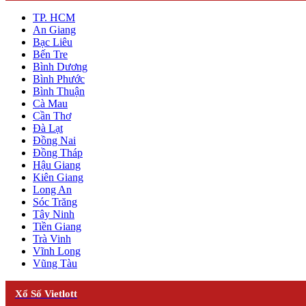
TP. HCM
An Giang
Bạc Liêu
Bến Tre
Bình Dương
Bình Phước
Bình Thuận
Cà Mau
Cần Thơ
Đà Lạt
Đồng Nai
Đồng Tháp
Hậu Giang
Kiên Giang
Long An
Sóc Trăng
Tây Ninh
Tiền Giang
Trà Vinh
Vĩnh Long
Vũng Tàu
Xổ Số Vietlott