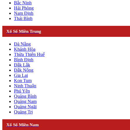
Bắc Ninh
Hải Phòng
Nam Định
Thái Bình
Xổ Số Miền Trung
Đà Nẵng
Khánh Hòa
Thừa Thiên Huế
Bình Định
Đắk Lắk
Đắk Nông
Gia Lai
Kon Tum
Ninh Thuận
Phú Yên
Quảng Bình
Quảng Nam
Quảng Ngãi
Quảng Trị
Xổ Số Miền Nam