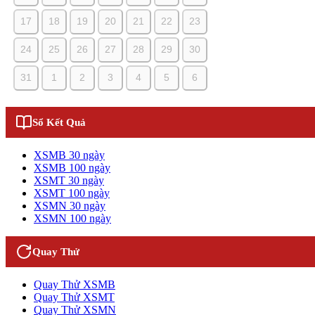
17
18
19
20
21
22
23
24
25
26
27
28
29
30
31
1
2
3
4
5
6
Sổ Kết Quả
XSMB 30 ngày
XSMB 100 ngày
XSMT 30 ngày
XSMT 100 ngày
XSMN 30 ngày
XSMN 100 ngày
Quay Thử
Quay Thử XSMB
Quay Thử XSMT
Quay Thử XSMN