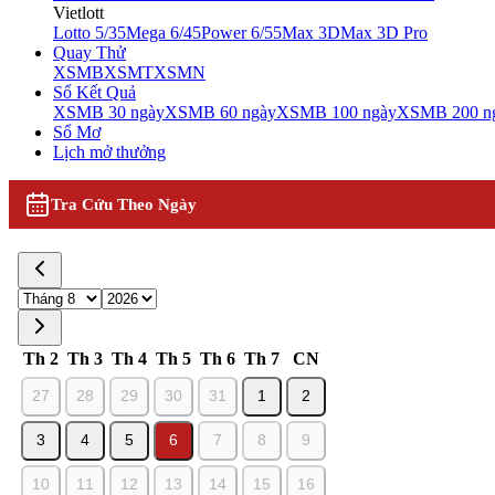
Vietlott
Lotto 5/35
Mega 6/45
Power 6/55
Max 3D
Max 3D Pro
Quay Thử
XSMB
XSMT
XSMN
Sổ Kết Quả
XSMB 30 ngày
XSMB 60 ngày
XSMB 100 ngày
XSMB 200 n
Sổ Mơ
Lịch mở thưởng
Tra Cứu Theo Ngày
Th 2
Th 3
Th 4
Th 5
Th 6
Th 7
CN
27
28
29
30
31
1
2
3
4
5
6
7
8
9
10
11
12
13
14
15
16