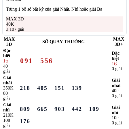
Trùng 1 bộ số bất kỳ của giải Nhất, Nhì hoặc giải Ba
MAX 3D+
40K
3.107
giải
MAX
MAX
SỐ QUAY THƯỞNG
3D
3D+
Đặc
Đặc
biệt
biệt
091
556
1tr
1tỷ
40
0
giải
giải
Giải
Giải
nhất
nhất
218
405
151
139
350K
40tr
80
0
giải
giải
Giải
Giải
809
665
903
442
109
nhì
nhì
210K
10tr
108
176
0
giải
giải