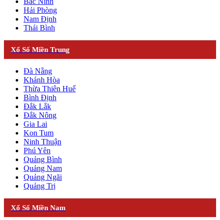
Bắc Ninh
Hải Phòng
Nam Định
Thái Bình
Xổ Số Miền Trung
Đà Nẵng
Khánh Hòa
Thừa Thiên Huế
Bình Định
Đắk Lắk
Đắk Nông
Gia Lai
Kon Tum
Ninh Thuận
Phú Yên
Quảng Bình
Quảng Nam
Quảng Ngãi
Quảng Trị
Xổ Số Miền Nam