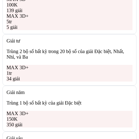
100K
139
giải
MAX 3D+
5tr
5
giải
Giải tư
Trùng 2 bộ số bất kỳ trong 20 bộ số của giải Đặc biệt, Nhất,
Nhì, và Ba
MAX 3D+
1tr
34
giải
Giải năm
Trùng 1 bộ số bất kỳ của giải Đặc biệt
MAX 3D+
150K
350
giải
Giải sáu