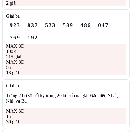
2
giải
Giải ba
923
837
523
539
486
047
769
192
MAX 3D
100K
215
giải
MAX 3D+
5tr
13
giải
Giải tư
Trùng 2 bộ số bất kỳ trong 20 bộ số của giải Đặc biệt, Nhất,
Nhì, và Ba
MAX 3D+
1tr
36
giải