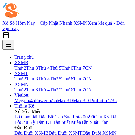
Xổ Số Hôm Nay – Cập Nhật Nhanh XSMN
Xem kết quả • Đón
vận may
Trang chủ
XSMB
Thứ 2
Thứ 3
Thứ 4
Thứ 5
Thứ 6
Thứ 7
CN
XSMT
Thứ 2
Thứ 3
Thứ 4
Thứ 5
Thứ 6
Thứ 7
CN
XSMN
Thứ 2
Thứ 3
Thứ 4
Thứ 5
Thứ 6
Thứ 7
CN
Vietlott
Mega 6/45
Power 6/55
Max 3D
Max 3D Pro
Lotto 5/35
Thống Kê
Xổ Số 3 Miền
Lô Gan
Giải Đặc Biệt
Tần Suất
Loto 00-99
Chu Kỳ Dàn
Lô
Chu Kỳ Dàn ĐB
Tần Suất Miền
Tần Suất Tỉnh
Đầu Đuôi
Đầu Đuôi XSMB
Đầu Đuôi XSMT
Đầu Đuôi XSMN