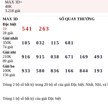
MAX 3D+
40K
3.218
giải
MAX 3D
SỐ QUAY THƯỞNG
Đặc biệt
541
263
1tr
28
giải
Giải nhất
105
032
115
681
350K
74
giải
Giải nhì
916
915
038
671
169
493
210K
89
giải
Giải ba
933
580
836
166
844
193
100K
156
giải
Trùng 2 bộ số bất kỳ trong 20 bộ số của giải Đặc biệt, Nhất, Nhì, và
Trùng 1 bộ số bất kỳ của giải Đặc biệt