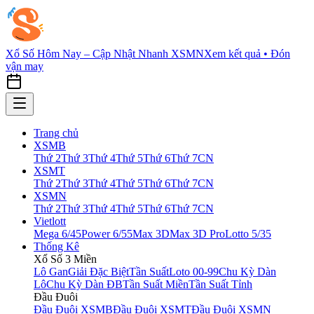
Xổ Số Hôm Nay – Cập Nhật Nhanh XSMN
Xem kết quả • Đón
vận may
Trang chủ
XSMB
Thứ 2
Thứ 3
Thứ 4
Thứ 5
Thứ 6
Thứ 7
CN
XSMT
Thứ 2
Thứ 3
Thứ 4
Thứ 5
Thứ 6
Thứ 7
CN
XSMN
Thứ 2
Thứ 3
Thứ 4
Thứ 5
Thứ 6
Thứ 7
CN
Vietlott
Mega 6/45
Power 6/55
Max 3D
Max 3D Pro
Lotto 5/35
Thống Kê
Xổ Số 3 Miền
Lô Gan
Giải Đặc Biệt
Tần Suất
Loto 00-99
Chu Kỳ Dàn
Lô
Chu Kỳ Dàn ĐB
Tần Suất Miền
Tần Suất Tỉnh
Đầu Đuôi
Đầu Đuôi XSMB
Đầu Đuôi XSMT
Đầu Đuôi XSMN