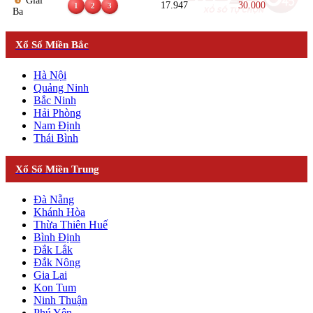
Giải
3
17.947
30.000
1
2
3
Ba
Xổ Số Miền Bắc
Hà Nội
Quảng Ninh
Bắc Ninh
Hải Phòng
Nam Định
Thái Bình
Xổ Số Miền Trung
Đà Nẵng
Khánh Hòa
Thừa Thiên Huế
Bình Định
Đắk Lắk
Đắk Nông
Gia Lai
Kon Tum
Ninh Thuận
Phú Yên