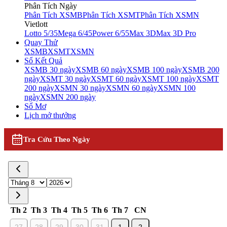
Phân Tích Ngày
Phân Tích XSMB
Phân Tích XSMT
Phân Tích XSMN
Vietlott
Lotto 5/35
Mega 6/45
Power 6/55
Max 3D
Max 3D Pro
Quay Thử
XSMB
XSMT
XSMN
Sổ Kết Quả
XSMB 30 ngày
XSMB 60 ngày
XSMB 100 ngày
XSMB 200
ngày
XSMT 30 ngày
XSMT 60 ngày
XSMT 100 ngày
XSMT
200 ngày
XSMN 30 ngày
XSMN 60 ngày
XSMN 100
ngày
XSMN 200 ngày
Sổ Mơ
Lịch mở thưởng
Tra Cứu Theo Ngày
Th 2
Th 3
Th 4
Th 5
Th 6
Th 7
CN