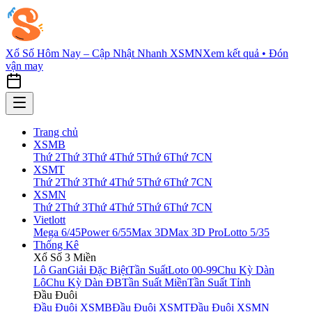
Xổ Số Hôm Nay – Cập Nhật Nhanh XSMN
Xem kết quả • Đón
vận may
Trang chủ
XSMB
Thứ 2
Thứ 3
Thứ 4
Thứ 5
Thứ 6
Thứ 7
CN
XSMT
Thứ 2
Thứ 3
Thứ 4
Thứ 5
Thứ 6
Thứ 7
CN
XSMN
Thứ 2
Thứ 3
Thứ 4
Thứ 5
Thứ 6
Thứ 7
CN
Vietlott
Mega 6/45
Power 6/55
Max 3D
Max 3D Pro
Lotto 5/35
Thống Kê
Xổ Số 3 Miền
Lô Gan
Giải Đặc Biệt
Tần Suất
Loto 00-99
Chu Kỳ Dàn
Lô
Chu Kỳ Dàn ĐB
Tần Suất Miền
Tần Suất Tỉnh
Đầu Đuôi
Đầu Đuôi XSMB
Đầu Đuôi XSMT
Đầu Đuôi XSMN