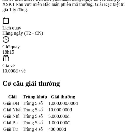
XSKT khu vực miền Bắc luân phiên mở thưởng. Giải Đặc biệt trị
giá 1 tỷ đồng.
Lịch quay
Hàng ngày (T2 - CN)
Giờ quay
18h15
Giá vé
10.000đ / vé
Cơ cấu giải thưởng
Giải
Trùng khớp
Giải thưởng
Giải ĐB
Trùng 5 số
1.000.000.000đ
Giải Nhất
Trùng 5 số
10.000.000đ
Giải Nhì
Trùng 5 số
5.000.000đ
Giải Ba
Trùng 5 số
1.000.000đ
Giải Tư
Trùng 4 số
400.000đ