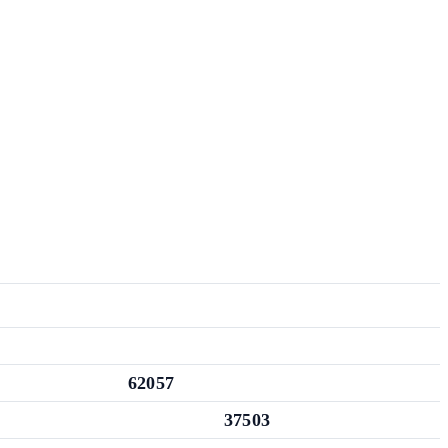
62057
37503