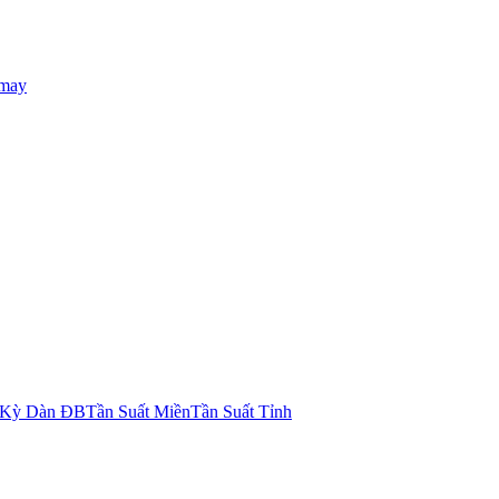
 may
 Kỳ Dàn ĐB
Tần Suất Miền
Tần Suất Tỉnh