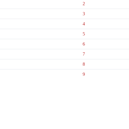
2
3
4
5
6
7
8
9