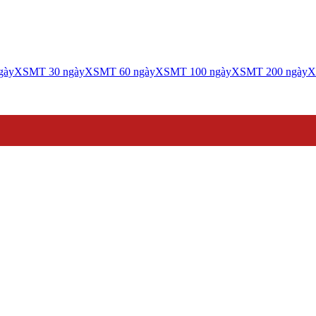
gày
XSMT 30 ngày
XSMT 60 ngày
XSMT 100 ngày
XSMT 200 ngày
X