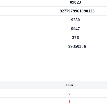
09823
9277
9799
6109
0123
9280
9947
376
99
35
03
86
Đuôi
0
1