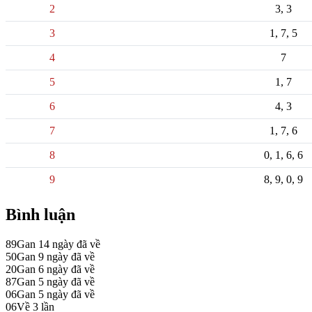
2
3, 3
3
1, 7, 5
4
7
5
1, 7
6
4, 3
7
1, 7, 6
8
0, 1, 6, 6
9
8, 9, 0, 9
Bình luận
89
Gan 14 ngày đã về
50
Gan 9 ngày đã về
20
Gan 6 ngày đã về
87
Gan 5 ngày đã về
06
Gan 5 ngày đã về
06
Về 3 lần