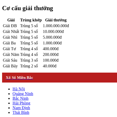
Cơ cấu giải thưởng
Giải
Trùng khớp
Giải thưởng
Giải ĐB
Trùng 5 số
1.000.000.000đ
Giải Nhất
Trùng 5 số
10.000.000đ
Giải Nhì
Trùng 5 số
5.000.000đ
Giải Ba
Trùng 5 số
1.000.000đ
Giải Tư
Trùng 4 số
400.000đ
Giải Năm
Trùng 4 số
200.000đ
Giải Sáu
Trùng 3 số
100.000đ
Giải Bảy
Trùng 2 số
40.000đ
Xổ Số Miền Bắc
Hà Nội
Quảng Ninh
Bắc Ninh
Hải Phòng
Nam Định
Thái Bình