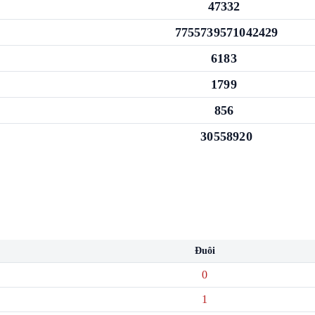
47332
7755
7395
7104
2429
6183
1799
856
30
55
89
20
Đuôi
0
1