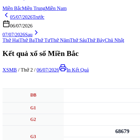
Miền Bắc
Miền Trung
Miền Nam
05/07/2026
Trước
06/07/2026
07/07/2026
Sau
Thứ Hai
Thứ Ba
Thứ Tư
Thứ Năm
Thứ Sáu
Thứ Bảy
Chủ Nhật
Kết quả xổ số
Miền Bắc
XSMB
/
Thứ 2
/
06/07/2026
In Kết Quả
ĐB
G1
G2
68679
G3